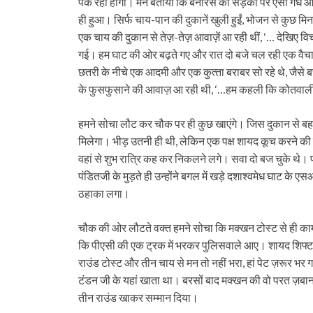
पक रहा होगा। मैंने बताया कि बनारस की सड़कों पर ऐसी गंध आ
ही हुआ। सिर्फ चाय-पान की दुकानें खुली हुईं, भोजन से कुछ मि
एक चाय की दुकान से तेज़-तेज़ आवाज़ें आ रही थीं, ‘… देखिए 
गई। हम घाट की ओर बढ़ते गए और रात दो बजे चल रही एक वैचार
छतरी के नीचे एक आदमी और एक कुत्‍ता बराबर सो रहे थे, जैसे बरस
के फुसफुसाने की आवाज़ आ रही थी, ‘…हम कहली कि कोतवाली
हमने सोचा लौट कर चौक पर ही कुछ खाएंगे। जिस दुकान से बहस 
मिलेगा। भीड़ उतनी ही थी, लेकिन एक पक्ष शायद कूच करने की म
वहां से शुभ रात्रि कह कर निकलने लगे। सवा दो बज चुके थे। प
पंडितजी के मुड़ते ही उन्‍होंने बगल में खड़े दशाश्‍वमेध घाट क
ठहाका लगा।
चौक की ओर लौटते वक्‍त हमने सोचा कि मक्‍खन टोस्‍ट से ही काम
कि पीएसी की एक ट्रक में भरकर पुलिसवाले आए। शायद शिफ्ट च
राउंड टोस्‍ट और तीन चाय से मन तो नहीं भरा, हां पेट ज़रूर भर
टंडन जी के यहां खाता था। बरसों बाद मक्‍खन की वो परत ज़बान
तीन राउंड खाकर सम्‍मान दिया।