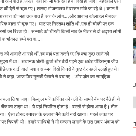
ना आम बात है, ज़रूरी नहीं कि जो पक रहा है वो दिख ही जाए। बहरहाल ऐसा
नट की देरी से चूक गए। शारदा भोजनालय में बरतन मांजे जा रहे थे। बगल में
विचारधारा की जहां तक बात है, संघ के लोग…’, और आवाज़ कोलाहल में बदल
िक बहस से चूक गए। घाट पर निस्‍तब्‍ध शांति थी, एक ही चौकी पर एक
ों का रिश्‍ता हो। सन्‍नाटे को चीरती किसी नाव के भीतर से दो अदृश्‍य लोगों
 क भौकाल हम्‍मे मत दा…।’
की आवाज़ें आ रही थीं, हम वहां पता करने गए कि क्‍या कुछ खाने को
ुद्रा में था। अचानक धोती-कुर्ता और बंडी पहने एक अधेड़ पंडितनुमा जीव
ीछे एक दाढ़ी वाले जवान सज्‍जन दिखे जिनसे वे कुछ देर पहले उलझे हुए थे।
े एसओ से कहा, ‘आज फिर गुरुजी पेलाने से बच गए।’ और ज़ोर का सामूहिक
 चला लिया जाए। बिल्‍कुल मणिकर्णिका की गली के सामने बेंच पर बैठे ही थे
ेंज का टाइम था। ये यहां नियमित होता है। बरसों से होता आया है। तीन
 गया। ऐसा टोस्‍ट बनारस के अलावा मैंने कहीं नहीं खाया। पहले लंका पर
 पर चिपकी थी। हमारे साथियों ने भी मक्‍खन लगाने के उस उदार अंदाज़ को