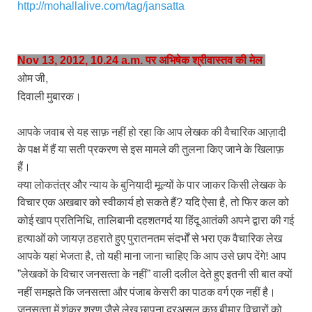
http://mohallalive.com/tag/jansatta
Nov 13, 2012, 10.24 a.m. पर अभिषेक श्रीवास्‍तव की मेल
ओम जी
,
दिवाली मुबारक।
आपके जवाब से यह साफ़ नहीं हो रहा कि आप लेखक की वैचारिक आज़ादी
के पक्ष में हैं या सती प्रकरण से इस मामले की तुलना किए जाने के खिलाफ़
हैं।
क्‍या लोकतंत्र और न्‍याय के बुनियादी मूल्‍यों के पार जाकर किसी लेखक के
विचार एक अखबार को स्‍वीकार्य हो सकते हैं
यदि ऐसा है
तो फिर कल को
?
,
कोई खाप प्रतिनिधि
तालिबानी दहशतगर्द या हिंदू आतंकी अपने द्वारा की गई
,
हत्‍याओं को जायज़ ठहराते हुए पुरातनतम संदर्भों से भरा एक वैचारिक लेख
आपके यहां भेजता है
तो यही माना जाना चाहिए कि आप उसे छाप देंगे! आप
,
लेखकों के विचार जनसत्‍ता के नहीं
वाली दलील देते हुए इतनी सी बात क्‍यों
”
”
नहीं समझते कि जनसत्‍ता और पंजाब केसरी का पाठक वर्ग एक नहीं है।
जनसत्‍ता में शंकर शरण जैसे लेख छापना दरअसल कुछ बीमार विचारों को