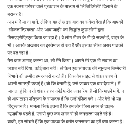
एक स्‍वस्‍थ परंपरा वाले प्रकाशन के माध्‍यम से
लेजिटिमेसी
दिलाने के
‘
‘
बराबर है।
आप मानें या ना मानें
लेकिन
यह लेख इस बात का संकेत देता है कि आपकी
,
लोकतांत्रिकता
और
आवाजाही
का सिद्धांत कुछ लोगों द्वारा
‘
‘
‘
‘
मिसएप्रोप्रिएट किया जा रहा है। वे लोग भीतर के भी हो सकते हैं
बाहर के
,
भी। आपके अखबार का इस्‍तेमाल हो रहा है और इसका सीधा असर पाठकों
पर पड़ रहा है।
मेरा काम आगाह करना था
सो मैंने किया। आपने मेरे एक भी सवाल का
,
जवाब नहीं दिया
कोई बात नहीं। लेकिन एक संपादक की न्‍यूनतम जिम्‍मेदारी
,
निभाने की उम्‍मीद हम आपसे करते हैं। जिस वेबसाइट से शंकर शरण ने
अपनी सामग्री उठाई है (जो कि बेनामी है) उसे जाकर एक बार देख लें। मैं
जानता हूं कि न तो शंकर शरण कोई फ़रीद ज़कारिया हैं जो कि माफ़ी मांगें
न
,
ही आप टाइम पत्रिका के संपादक हैं कि उन्‍हें दंडित करें। और वैसे भी यह
हिंदुस्‍तान है। मामला सिर्फ इतना है कि हम लोग जिस लगन से टाइम/
न्‍यूज़वीक पढ़ते हैं
उससे कुछ कम लगन से ही जनसत्‍ता पढ़़ते रहे हैं।
,
बाकी
हम सोचते हैं कि एक पाठक के बतौर जनसत्‍ता का हमें क्‍या करना है।
,