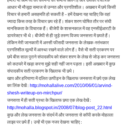
आधार भी मौजूदा समाज से उन्नत और प्रगतिशील। अखबार में छपे किसी
विचार से हमारी असहमति हो सकती है – हमें देखना यह चाहिए कि वहां
ज्‍यादा किस तरह के विचार छप रहे हैं। शंकर शरण घोषित तौर पर संघी
मानसिकता के विचारक हैं। बीजेपी के शासनकाल में वह एनसीईआरटी के
डायरेक्‍टर भी थे। बीजेपी से ही जुड़े तरुण विजय जनसत्ता में छपते हैं।
लेकिन मेरी जानकारी में अस्‍सी फीसदी जनसत्ता के लेखक-स्‍तंभकार
प्रगतिशील मूल्‍यों में आस्‍था रखने वाले लोग हैं। वैसे भी सती प्रकरण पर
छपे बीस साल पुराने संपादकीय को शंकर शरण के लेख से जोड़ कर जनसत्ता
को कठघरे में खड़ा करना मुझे सही नहीं जान पड़ता। इसी अखबार में कुछ
संपादकीय सती प्रकरण के खिलाफ भी छपे।
खाप और हरियाणा में दलित उत्‍पीड़न के खिलाफ जनसत्ता में छपे एक लेख
का लिंक देखें :
http://mohallalive.com/2010/06/01/arvind-
shesh-writeup-on-mirchpur/
जनसत्ता में ही सती प्रथा के खिलाफ छपा एक लेख देखें :
http://mohalla.blogspot.in/2008/07/blog-post_22.html
कुछ और लेख जनसत्ता के संदर्भ में और जनसत्ता से कॉपी करके मोहल्‍ला
लाइव पर छपे हैं। उन्‍हें भी एक नजर देखना
चाहिए :