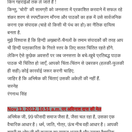
किन गहराईओं तक ले जाते हैं !
किन्तु
, ‘
चोरी
‘
की सामग्री को जनसत्ता में प्रकाशित करवाने में सफल रहे
शंकर शरण से स्पष्टीकरण माँगना
और पाठकों का हक में उसे सार्वजनिक
करना एक संपादक (चाहे वो किसी भी पंथ का हो) का नैतिक दायित्व
बनता है.
मुझे विश्वास है कि हिन्दी अख़बारों-चैनलों के तमाम संपादकों की तरह आप
भी हिन्दी पत्रकारिता के गिरते स्तर के लिए सतत चिंतित रहते होंगे.
लेकिन ऐसे कुछेक अवसरों पर जब जनसत्ता के बचे-खुचे प्रतिबद्ध पाठक
पाठक भी चिंतित हो जाएँ
,
आपको चिंता-चिंतन से उबरकर (हलकी-फुलकी
ही सही) कोई कारर्वाई जरूर करनी चाहिए.
जाहिर है कि अभिषेक की चिंताएं उसकी अकेली की नहीं हैं.
सस्नेह
रंगनाथ सिंह
Nov 13, 2012, 10.51 a.m. पर अविनाश दास की मेल
अभिषेक जी
फीसदी समाज जैसा है
जैसा चल रहा है
उसका एक
, 99
,
,
वैचारिक आधार है। धर्म
जाति
गोत्र
ऊंच नीच वही आधार है। आपकी
,
,
,
हमारी या ओम जी की कल्‍पना का समाज अलग है और उसका वैचारिक