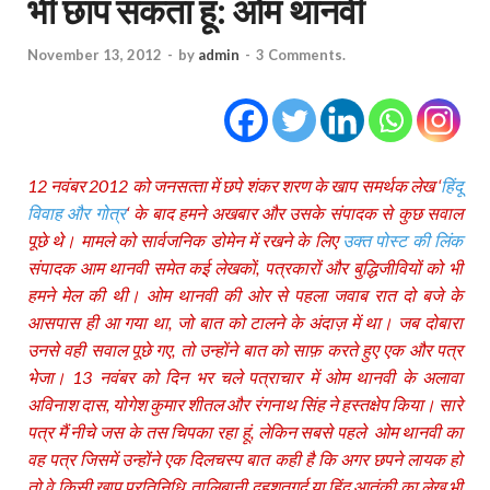
भी छाप सकता हूं: ओम थानवी
November 13, 2012
-
by
admin
-
3 Comments.
12 नवंबर 2012 को जनसत्‍ता में छपे शंकर शरण के खाप समर्थक लेख ‘
हिंदू
विवाह और गोत्र
‘ के बाद हमने अखबार और उसके संपादक से कुछ सवाल
पूछे थे। मामले को सार्वजनिक डोमेन में रखने के लिए
उक्‍त पोस्‍ट की लिं‍क
संपादक आम थानवी समेत कई लेखकों, पत्रकारों और बुद्धिजीवियों को भी
हमने मेल की थी। ओम थानवी की ओर से पहला जवाब रात दो बजे के
आसपास ही आ गया था, जो बात को टालने के अंदाज़ में था। जब दोबारा
उनसे वही सवाल पूछे गए, तो उन्‍होंने बात को साफ़ करते हुए एक और पत्र
भेजा। 13 नवंबर को दिन भर चले पत्राचार में ओम थानवी के अलावा
अविनाश दास, योगेश कुमार शीतल और रंगनाथ सिंह ने हस्‍तक्षेप किया। सारे
पत्र मैं नीचे जस के तस चिपका रहा हूं, लेकिन सबसे पहले ओम थानवी का
वह पत्र जिसमें उन्‍होंने एक दिलचस्‍प बात कही है कि अगर छपने लायक हो
तो वे किसी खाप प्रतिनिधि, तालिबानी दहशतगर्द या हिंदू आतंकी का लेख भी