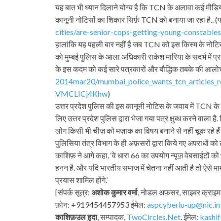
यह बात भी ध्यान दिलाने योग्य है कि TCN के अलावा कई मीडिया स
कानूनी नोटिसों का शिकार सिर्फ़ TCN को बनाया जा रहा है.. (पढ़
cities/are-senior-cops-
getting-young-constables
हालांकि यह पहली बार नहीं है जब TCN को इस किस्म के नोटिस ज
को मुम्बई पुलिस के आला अधिकारी राकेश मारिया के सदर्भ में 
के इस कदम को कई सारे पत्रकारों और बौद्धिक तबके की आलोच
2014mar20/mumbai_police_wants_
tcn_articles
VMCLICj4Khw
)
उत्तर प्रदेश पुलिस की इस कानूनी नोटिस के जवाब में TCN के स
लिए उत्तर प्रदेश पुलिस द्वारा भेजा गया पत्र क्षुब्ध करने वाल
लोग किसी भी चीज़ को मज़ाक का विषय बनाने से नहीं चूक रहे 
पुलिसिया तंत्र विभाग के ही अफ़सरों द्वारा किये गए अपराधों को
काशिफ़ ने आगे कहा, ‘वे धारा 66 का उपयोग न्यूज़ वेबसाईटों को 
हनन है. और यदि भारतीय समाज में चेतना नहीं आती है तो ऐसे मा
प्रयास शामिल होंगे.’
[संपर्क सूत्र:
अशोक कुमार वर्मा
, नोडल अफ़सर, साइबर क्राइम यू
फ़ोन: +919454457953 ईमेल:
aspcyberlu-up@nic.in
काशिफ़उल हुदा
, सम्पादक,
TwoCircles.Net
. ईमेल:
kashi