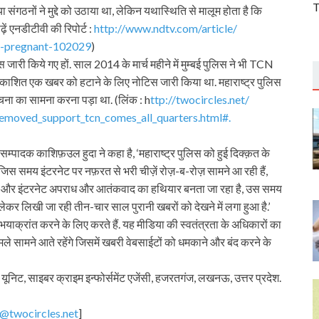
T
ंगठनों ने मुद्दे को उठाया था, लेकिन यथास्थिति से मालूम होता है कि
ें एनडीटीवी की रिपोर्ट :
http://www.ndtv.com/article/
-
pregnant-102029
)
ारी किये गए हों. साल 2014 के मार्च महीने में मुम्बई पुलिस ने भी TCN
प्रकाशित एक खबर को हटाने के लिए नोटिस जारी किया था. महाराष्ट्र पुलिस
ना का सामना करना पड़ा था. (लिंक : h
ttp://twocircles.net/
_removed_support_
tcn_comes_all_quarters.html#.
म्पादक काशिफ़उल हुदा ने कहा है, ‘महाराष्ट्र पुलिस को हुई दिक्क़त के
ा है. जिस समय इंटरनेट पर नफ़रत से भरी चीज़ें रोज़-ब-रोज़ सामने आ रही हैं,
हैं और इंटरनेट अपराध और आतंकवाद का हथियार बनता जा रहा है, उस समय
 लेकर लिखी जा रही तीन-चार साल पुरानी खबरों को देखने में लगा हुआ है.’
भयाक्रांत करने के लिए करते हैं. यह मीडिया की स्वतंत्रता के अधिकारों का
मले सामने आते रहेंगे जिसमें खबरी वेबसाईटों को धमकाने और बंद करने के
निट, साइबर क्राइम इन्फोर्समेंट एजेंसी, हजरतगंज, लखनऊ, उत्तर प्रदेश.
f@twocircles.net
]