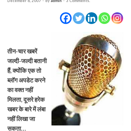
December 8, 2007
-
by
admin
-
3 Comments.
तीन-चार खबरें
जल्‍दी-जल्‍दी बतानी
हैं, क्‍योंकि एक तो
ब्‍लॉग अपडेट करने
का वक्‍त नहीं
मिलता, दूसरे हरेक
खबर के बारे में लंबा
नहीं लिखा जा
सकता…