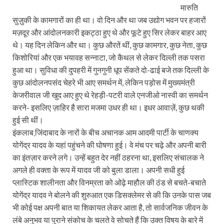
मारुति
सुज़ुकी के कामगारों का ही था। वो दिन और था जब उद्योग भवन पर हजारों
मज़दूर और आंदोलनकारी इकट्ठा हुए थे और फूटे हुए सिर लेकर बाहर आए
थे। यह दिन लेकिन और था। कुछ औरतें थीं, कुछ कामगार, कुछ नेता, कुछ
किशोरियां और एक भयावह सन्‍नाटा, जो कैथल से लेकर दिल्‍ली तक पसरा
हुआ था। सुविधा की दुपहरी में गुनगुनी धूप सेंकते दो-ढाई बजे तक दिल्‍ली के
कुछ आंदोलनपसंद चेहरे भी आए समर्थन में, लेकिन पड़ोस में मुख्‍यमंत्री
केजरीवाल जी खुद आए हुए थे रेहड़ी-पटरी वाले एनजीओ नास्‍वी का समर्थन
करने- इसलिए ज़ाहिर है सारा मजमा उधर ही था। इधर आवाज़ें, कुछ थकी
हुई सी थीं।
इंकलाब जि़ंदाबाद के नारों के बीच अचानक आम आदमी पार्टी के चाणक्‍य
योगेंद्र यादव के यहां पहुंचने की घोषणा हुई। वे मंच पर चढ़े और अपनी बारी
का इंतज़ार करने लगे। उन्‍हें बहुत देर नहीं ठहरना था, इसलिए संचालक ने
अगले ही वक्‍ता के रूप में यादव जी को बुला डाला। अपनी सधी हुई
प्‍लास्टिक शालीनता और विनम्रता को ओढ़े माहौल की ठंड से बचते-बचाते
योगेंद्र यादव ने बोलने की शुरुआत एक डिसक्‍लेमर से की कि उनके पास जब
भी कोई पक्ष अपनी बात या शिकायत लेकर आता है, तो सार्वजनिक जीवन के
लंबे अनुभव या पुराने संकोच के चलते वे सोचते हैं कि उक्‍त विषय के बारे में