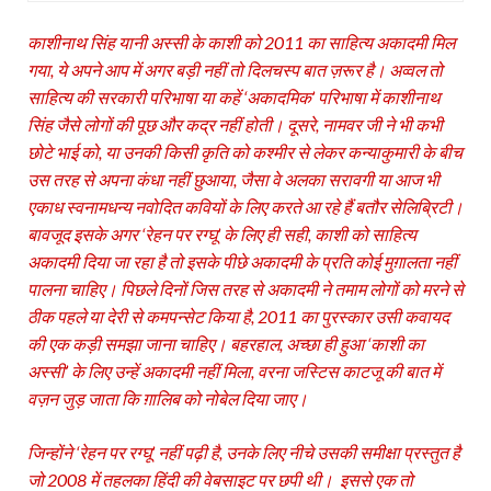
काशीनाथ सिंह यानी अस्‍सी के काशी को 2011 का साहित्‍य अकादमी मिल
गया, ये अपने आप में अगर बड़ी नहीं तो दिलचस्‍प बात ज़रूर है। अव्‍वल तो
साहित्‍य की सरकारी परिभाषा या कहें ‘अकादमिक’ परिभाषा में काशीनाथ
सिंह जैसे लोगों की पूछ और कद्र नहीं होती। दूसरे, नामवर जी ने भी कभी
छोटे भाई को, या उनकी किसी कृति को कश्‍मीर से लेकर कन्‍याकुमारी के बीच
उस तरह से अपना कंधा नहीं छुआया, जैसा वे अलका सरावगी या आज भी
एकाध स्‍वनामधन्‍य नवोदित कवियों के लिए करते आ रहे हैं बतौर सेलिब्रिटी।
बावजूद इसके अगर ‘रेहन पर रग्‍घू’ के लिए ही सही, काशी को साहित्‍य
अकादमी दिया जा रहा है तो इसके पीछे अकादमी के प्रति कोई मुग़ालता नहीं
पालना चाहिए। पिछले दिनों जिस तरह से अकादमी ने तमाम लोगों को मरने से
ठीक पहले या देरी से कमपन्‍सेट किया है, 2011 का पुरस्‍कार उसी कवायद
की एक कड़ी समझा जाना चाहिए। बहरहाल, अच्‍छा ही हुआ ‘काशी का
अस्‍सी’ के लिए उन्‍हें अकादमी नहीं मिला, वरना जस्टिस काटजू की बात में
वज़न जुड़ जाता कि ग़ालिब को नोबेल दिया जाए।
जिन्‍होंने ‘रेहन पर रग्‍घू’ नहीं पढ़ी है, उनके लिए नीचे उसकी समीक्षा प्रस्‍तुत है
जो 2008 में तहलका हिंदी की वेबसाइट पर छपी थी। इससे एक तो