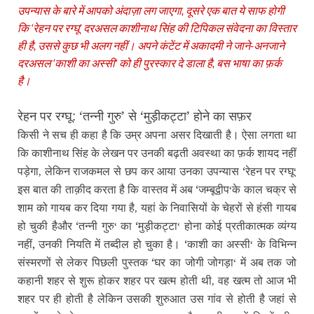
उपन्‍यास के बारे में आपको अंदाज़ा लग जाएगा, दूसरे एक बात ये साफ होगी
कि ‘रेहन पर रग्‍घू’ दरअसल काशीनाथ सिंह की टिपिकल संवेदना का विस्‍तार
ही है, उससे कुछ भी अलग नहीं। अपने कंटेंट में अकादमी ने जाने-अनजाने
दरअसल ‘काशी का अस्‍सी’ को ही पुरस्‍कार दे डाला है, बस भाषा का फ़र्क
है।
रेहन पर रग्‍घू: ‘तन्नी गुरु’ से ‘मुड़ीकट्टा’ होने का सफ़र
किसी ने सच ही कहा है कि उम्र अपना असर दिखाती है। ऐसा लगता था
कि काशीनाथ सिंह के लेखन पर उनकी बढ़ती अवस्था का फ़र्क शायद नहीं
पड़ेगा
लेकिन राजकमल से छप कर आया उनका उपन्यास ‘रेहन पर रग्घू
,
‘
इस बात की ताक़ीद करता है कि वास्तव में अब ‘जम्बूद्वीप
के काल चक्र से
‘
शाम को गायब कर दिया गया है
यहां के निवासियों के चेहरों से हंसी गायब
,
हो चुकी है
और ‘तन्नी गुरु
का ‘मुड़ीकट्टा
होना कोई प्रतीकात्मक व्यंग्य
‘
‘
नहीं,
उनकी नियति में तब्दील हो चुका है। ‘काशी का अस्सी
के विभिन्न
‘
संस्मरणों से लेकर पिछली पुस्तक ‘घर का जोगी जोगड़ा
में अब तक जो
‘
कहानी शहर से शुरू होकर शहर पर खत्म होती थी
वह खत्म तो आज भी
,
शहर पर ही होती है लेकिन उसकी शुरुआत उस गांव से होती है जहां से