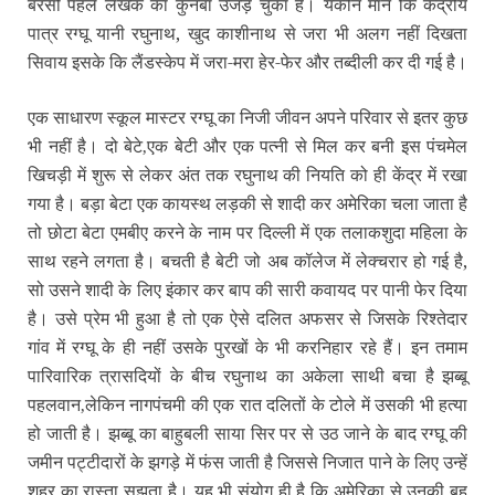
बरसों पहले लेखक का कुनबा उजड़ चुका है। यकीन मानें कि केंद्रीय
पात्र रग्घू यानी रघुनाथ,
खुद काशीनाथ से जरा भी अलग नहीं दिखता
सिवाय इसके कि लैंडस्केप में जरा-मरा हेर-फेर और तब्दीली कर दी गई है।
एक साधारण स्कूल मास्टर रग्घू का निजी जीवन अपने परिवार से इतर कुछ
भी नहीं है। दो बेटे
एक बेटी और एक पत्नी से मिल कर बनी इस पंचमेल
,
खिचड़ी में शुरू से लेकर अंत तक रघुनाथ की नियति को ही केंद्र में रखा
गया है। बड़ा बेटा एक कायस्थ लड़की से शादी कर अमेरिका चला जाता है
तो छोटा बेटा एमबीए करने के नाम पर दिल्ली में एक तलाकशुदा महिला के
साथ रहने लगता है। बचती है बेटी जो अब कॉलेज में लेक्चरार हो गई है,
सो उसने शादी के लिए इंकार कर बाप की सारी कवायद पर पानी फेर दिया
है। उसे प्रेम भी हुआ है तो एक ऐसे दलित अफसर से
जिसके रिश्तेदार
गांव में रग्घू के ही नहीं
उसके पुरखों के भी करनिहार रहे हैं। इन तमाम
पारिवारिक त्रासदियों के बीच रघुनाथ का अकेला साथी बचा है झब्बू
पहलवान
लेकिन नागपंचमी की एक रात दलितों के टोले में उसकी भी हत्या
,
हो जाती है। झब्बू का बाहुबली साया सिर पर से उठ जाने के बाद रग्घू की
जमीन पट्टीदारों के झगड़े में फंस जाती है जिससे निजात पाने के लिए उन्हें
शहर का रास्ता सूझता है। यह भी संयोग ही है कि अमेरिका से उनकी बहू