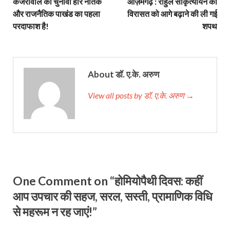
केजरीवाल की चुनावी हार नैतिक
आज़मगढ़ : राहुल सांकृत्यायन की
और राजनैतिक पाखंड का पहला
विरासत को आगे बढ़ाने की ली गई
परदाफाश है!
शपथ
About डॉ. ए.के. अरुण
View all posts by डॉ. ए.के. अरुण →
One Comment on “होमियोपैथी दिवस: कहीं
आप उपचार की सहज, सरल, सस्ती, प्रामाणिक विधि
से महरूम न रह जाएं!”