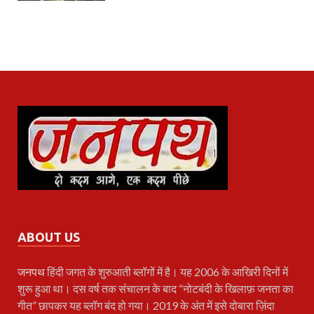
ABOUT US
जनपथ
हिंदी जगत के शुरुआती ब्लॉगों में है। यह 2006 के आखिरी दिनों में
शुरू हुआ था। दस वर्ष तक संचालन के बाद “नोटबंदी के खिलाफ़ जनता का
गीत” छापकर यह ब्लॉग बंद हो गया। 2019 के अंत में इसे दोबारा ज़िंदा