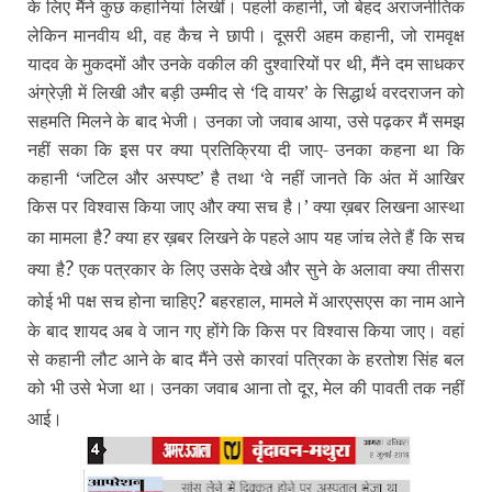
के लिए मैंने कुछ कहानियां लिखीं। पहली कहानी, जो बेहद अराजनीतिक
लेकिन मानवीय थी, वह कैच ने छापी। दूसरी अहम कहानी, जो रामवृक्ष
यादव के मुकदमों और उनके वकील की दुश्‍वारियों पर थी, मैंने दम साधकर
अंग्रेज़ी में लिखी और बड़ी उम्‍मीद से ‘दि वायर’ के सिद्धार्थ वरदराजन को
सहमति मिलने के बाद भेजी। उनका जो जवाब आया, उसे पढ़कर मैं समझ
नहीं सका कि इस पर क्‍या प्रतिक्रिया दी जाए- उनका कहना था कि
कहानी ‘जटिल और अस्‍पष्‍ट’ है तथा ‘वे नहीं जानते कि अंत में आखिर
किस पर विश्‍वास किया जाए और क्‍या सच है।’ क्‍या ख़बर लिखना आस्‍था
?
का मामला है
क्‍या हर ख़बर लिखने के पहले आप यह जांच लेते हैं कि सच
?
क्‍या है
एक पत्रकार के लिए उसके देखे और सुने के अलावा क्‍या तीसरा
?
कोई भी पक्ष सच होना चाहिए
बहरहाल, मामले में आरएसएस का नाम आने
के बाद शायद अब वे जान गए होंगे कि किस पर विश्‍वास किया जाए। वहां
से कहानी लौट आने के बाद मैंने उसे कारवां पत्रिका के हरतोश सिंह बल
को भी उसे भेजा था। उनका जवाब आना तो दूर, मेल की पावती तक नहीं
आई।