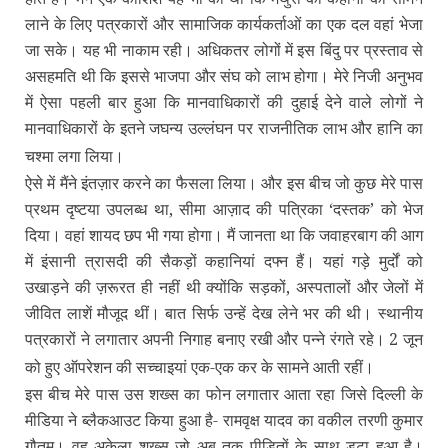
लाने के लिए पत्रकारों और सामाजिक कार्यकर्ताओं का एक दल वहां भेजा
जा सके। यह भी नाकाम रही। अधिकतर लोगों में इस बिंदु पर प्रस्‍ताव से
असहमति थी कि इससे भाजपा और संघ को लाभ होगा। मेरे निजी अनुभव
में ऐसा पहली बार हुआ कि मानवाधिकारों की दुहाई देने वाले लोगों ने
मानवाधिकारों के इतने जघन्‍य उल्‍लंघन पर राजनीतिक लाभ और हानि का
चश्‍मा लगा लिया।
ऐसे में मैंने इंतज़ार करने का फैसला लिया। और इस बीच जो कुछ मेरे पास
प्रथम दृष्‍टया उपलब्‍ध था, सीमा आज़ाद की पत्रिका ‘दस्‍तक’ को भेज
दिया। वहां शायद छप भी गया होगा। मैं जानता था कि जवाहरबाग की आग
में इंसानी त्रासदी की सैकड़ों कहानियां दफ्न हैं। यहां गड़े मुर्दों को
उखाड़ने की ज़रूरत ही नहीं थी क्‍योंकि सड़कों, अस्‍पतालों और जेलों में
जीवित लाशें मौजूद थीं। बात सिर्फ उन्‍हें देख लेने भर की थी। स्‍थानीय
पत्रकारों ने लगातार अपनी निगाह बनाए रखी और पन्‍ने रंगते रहे। 2 जून
को हुए ऑपरेशन की सच्‍चाइयां एक-एक कर के सामने आती रहीं।
इस बीच मेरे पास उस शख्‍स का फोन लगातार आता रहा जिसे दिल्‍ली के
मीडिया ने ब्‍लैकआउट किया हुआ है- रामवृक्ष यादव का वकील तरणी कुमार
गौतम। वह अकेला शख्‍स जो अब तक पीडि़तों के साथ डटा हुआ है।