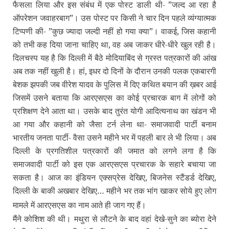
फैसला लिया और इस संबंध में एक पोस्‍ट डाली थी- ”जल्‍द आ रहा है
ऑपरेशन जवाहरबाग”। उस पोस्‍ट पर किसी ने चार दिन पहले व्‍यंग्‍यात्‍मक
टिप्‍पणी की- ”कुछ ज्‍यादा जल्‍दी नहीं हो गया क्‍या”। वाकई, जिस कहानी
को तभी कह दिया जाना चाहिए था, वह अब जाकर धीरे-धीरे खुल रही है।
दिलचस्‍प यह है कि दिल्‍ली में बैठे मोदियाबिंद से ग्रस्‍त पत्रकारों की आंख
अब तक नहीं खुली है। हां, इधर दो दिनों के दौरान उनकी पलक एकबारगी
बेशक झपकी जब वीरेश यादव के पुलिस में दिए कथित बयान की ख़बर आई
जिसमें उसने बताया कि आरएसएस का कोई प्रचारक बाग में लोगों को
प्रशिक्षण देने आता था। उसके बाद तुरंत योगी आदित्‍यनाथ का खंडन भी
आ गया और कहानी को जैसा टर्न लेना था- समाजवादी पार्टी बनाम
भारतीय जनता पार्टी- वैसा उसने महीने भर में पहली बार ले भी लिया। अब
दिल्‍ली के प्रगतिशील पत्रकारों की जमात को लगने लगा है कि
समाजवादी पार्टी को इस एक आरएसएस प्रचारक के सहारे बचाया जा
सकता है। आज का इंडियन एक्‍सप्रेस देखिए, बिजनेस स्‍टैंडर्ड देखिए,
दिल्‍ली के बाकी अखबार देखिए… महीने भर तक भांग खाकर सोये हुए लोग
मामले में आरएसएस का नाम आते ही जाग गए हैं।
मैंने कोशिश की थी। मथुरा से लौटने के बाद वहां देखे-सुने का ब्‍योरा देने