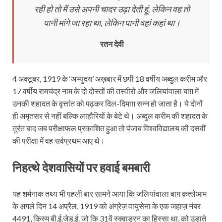
रही हो तो मैं उसे अपनी चादर उढ़ा देती हूं, लेकिन वह तो
पानी मांगे जा रहा था, लेकिन पानी वहां कहां था।
रतन देवी
4 अक्टूबर, 1919 के ‘अभ्युदय’ अख़बार में छपी 18 वर्षीय अब्दुल करीम और
17 वर्षीय रामचंद्र नाम के दो दोस्तों की तस्वीरों और जलियांवाला बाग़ में
उनकी शहादत के वृत्तांत को पढ़कर दिल-दिमाग़ सन्न हो जाता है। ये दोनों
ही अमृतसर से नहीं बल्कि लाहौरियों के बेटे थे। अब्दुल करीम की शहादत के
तुरंत बाद जब परीक्षाफल प्रकाशित हुआ तो पंजाब विश्वविद्यालय की दसवीं
की परीक्षा में वह सर्वप्रथम आए थे।
निहत्‍थे
देशवासियों
पर
हवाई
बमबारी
यह शर्मनाक तथ्य भी पहली बार सामने आया कि जलियांवाला बाग़ क़त्लेआम
के अगले दिन 14 अप्रैल, 1919 को अंग्रेज़ वायुसेना के एक जहाज़ नंबर
4491, किस्म बी.ई.जेड.ई. जो कि 31वें स्क्वाड्रन का हिस्सा था, को उड़ाते