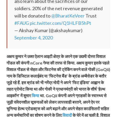
also learn about the sacrifices of our
soldiers. 20% of the net revenue generated
will be donated to
@BharatKeVeer
Trust
#FAUG
pic.twitter.com/Q1HLFB5hPt
— Akshay Kumar (@akshaykumar)
September 4, 2020
अक्षय कुमार ने उक्त ऐलान आइटी क्षेत्र के अपने एक उद्यमी दोस्त विशाल
गोंडल की कंपनी nCore गेम्स की तरफ से किया. अक्षय कुमार इसके पहले
विशाल गोंडल से सेहत और फिटनेस की ट्रेकिंग करने वाले गोकी (GoQii)
नाम के डिजिटल कलाईबंद या ‘फिटनेस बैंड’ के ब्रांड अम्बैसेडर के बतौर
जुड़े रहे हैं. इस ब्रांड को भी नरेंद्र मोदी ने अपने ‘फिट इंडिया’ आह्वान के
तहत प्रोमोट किया था और गोकी ने प्रधानमंत्री को भारत के शीर्ष ‘हेल्थ
आइकॉन’ में शुमार
किया
था. GoQii कंपनी अपने ग्राहकों के स्वास्थ्य से
जुड़ी संवेदनशील सूचनाओं को लेकर लापरवाही बरतने, अपने ऐप पर
चुनिन्दा हेल्थ प्रोडक्ट्स को आगे बढ़ाने और अपने सेहत काउंसिलरों सहित
अन्य कर्मचारियों का शोषण करने के लिए
विवादों
के घेरे में आ चुकी है. विशाल