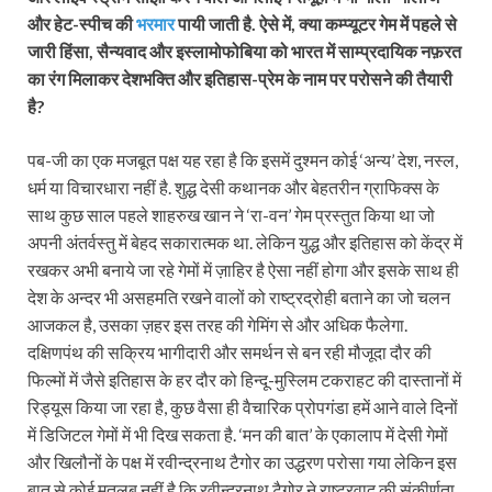
और हेट-स्पीच की
भरमार
पायी जाती है. ऐसे में, क्या कम्प्यूटर गेम में पहले से
जारी हिंसा, सैन्यवाद और इस्लामोफोबिया को भारत में साम्प्रदायिक नफ़रत
का रंग मिलाकर देशभक्ति और इतिहास-प्रेम के नाम पर परोसने की तैयारी
है?
पब-जी का एक मजबूत पक्ष यह रहा है कि इसमें दुश्मन कोई ‘अन्य’ देश, नस्ल,
धर्म या विचारधारा नहीं है. शुद्ध देसी कथानक और बेहतरीन ग्राफिक्स के
साथ कुछ साल पहले शाहरुख खान ने ‘रा-वन’ गेम प्रस्तुत किया था जो
अपनी अंतर्वस्तु में बेहद सकारात्मक था. लेकिन युद्ध और इतिहास को केंद्र में
रखकर अभी बनाये जा रहे गेमों में ज़ाहिर है ऐसा नहीं होगा और इसके साथ ही
देश के अन्दर भी असहमति रखने वालों को राष्ट्रद्रोही बताने का जो चलन
आजकल है, उसका ज़हर इस तरह की गेमिंग से और अधिक फैलेगा.
दक्षिणपंथ की सक्रि‍य भागीदारी और समर्थन से बन रही मौजूदा दौर की
फिल्मों में जैसे इतिहास के हर दौर को हिन्दू-मुस्लिम टकराहट की दास्तानों में
रिड्यूस किया जा रहा है, कुछ वैसा ही वैचारिक प्रोपगंडा हमें आने वाले दिनों
में डिजिटल गेमों में भी दिख सकता है. ‘मन की बात’ के एकालाप में देसी गेमों
और खिलौनों के पक्ष में रवीन्द्रनाथ टैगोर का उद्धरण परोसा गया लेकिन इस
बात से कोई मतलब नहीं है कि रवीन्द्रनाथ टैगोर ने राष्ट्रवाद की संकीर्णता