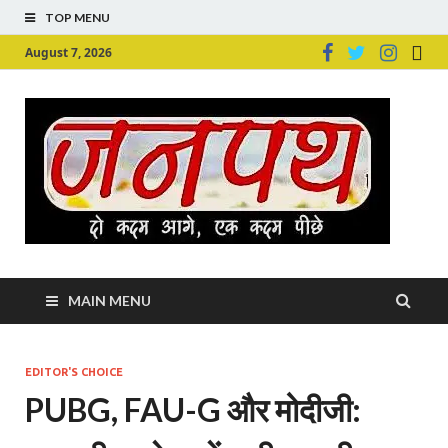
TOP MENU
August 7, 2026
Ju
Junpu
MAIN MENU
EDITOR'S CHOICE
PUBG, FAU-G और मोदीजी: