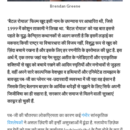
Brendan Greene
‘बैटल रोयाल’ फिल्म खुद इसी नाम के उपन्यास पर आधारित थी, जिसे
1999 में कोशुन ताकामी ने लिखा था. ‘बैटल रोयाल’ को यह बात इससे
पहले के युद्ध-केन्द्रित कथानकों से अलग करती है कि इसमें लड़ाई का
मकसद किसी राष्ट्र या विचारधारा की विजय नहीं, विशुद्ध रूप से खुद को
ज़िंदा बचाये रखना है और इसके लिए हर रणनीति के इस्तेमाल की छूट है. इस
अर्थ में, एक तरफ जहां यह गेम सुदूर अतीत के ग्लेडिएटरों और प्राकृतिक
शक्तियों से खुद को बचाये रखने की आदिम स्मृतियों और मनोभावों से जुड़ता
है, वहीं अपने सारे काल्पनिक वेशभूषा व हथियारों और एनिमेटेड तामझाम के
बावजूद पब-जी का प्लेयर नव-उदारवादी व्यवस्था में जी रहा वह इंसान है
जिसके लिए बेलगाम बाज़ार के आर्थिक थपेड़ों से जूझने के लिए सिर्फ अपनी
जिजीविषा का ही सहारा है, सरकार और समाज से मिलने वाली सुरक्षाएं
काफूर हो चुकी हैं.
पब-जी की चौतरफा लोकप्रियता का कारण कई
गंभीर
सांस्कृतिक
विश्लेषकों
ने असल ज़िंदगी की इन्हीं असुरक्षाओं में ढूंढा है. स्लावोय ज़िज़ेक
इन गेमों को एक नये तरह के कर्ताभाव (subjectivity) के पैदा होने के रूप में