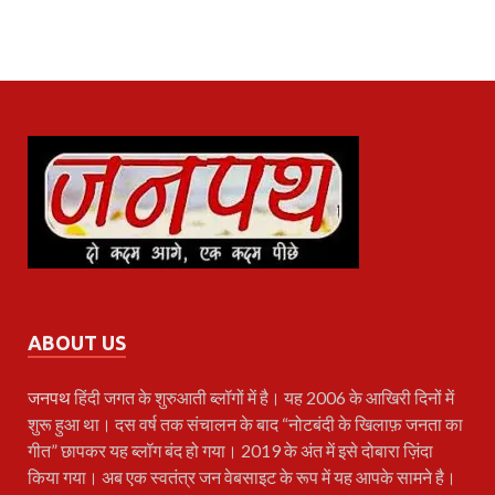
ABOUT US
जनपथ
हिंदी जगत के शुरुआती ब्लॉगों में है। यह 2006 के आखिरी दिनों में
शुरू हुआ था। दस वर्ष तक संचालन के बाद “नोटबंदी के खिलाफ़ जनता का
गीत” छापकर यह ब्लॉग बंद हो गया। 2019 के अंत में इसे दोबारा ज़िंदा
किया गया। अब एक स्वतंत्र जन वेबसाइट के रूप में यह आपके सामने है।