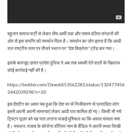
बहुजन समाज पार्टी से लेकर भीम आर्मी तक और तमाम दलित संगठनों की
ओर से इस दम्‍पत्ति को समर्थन मिला है। समर्थन का ज़ोर इतना है कि आधी
रात राष्‍ट्रीय स्‍तर पर तीसरे स्‍थान पर ‘’देश बिक्रेता’’ ट्रेंड कर गया।
इसके बावजूद उत्‍तर प्रदेश पुलिस ने अब तक धमकी देने वालों के खिलाफ
कोई कार्रवाई नहीं की है।
https://twitter.com/DineshS53562281/status/132477456
2442039296?s=20
इस हैशटैग का असर यह हुआ कि देश भर से निजीकरण से प्रताडि़त लोग
इसमें अपनी अपनी समस्‍याएं लेकर आधी रात शामिल हो गए। किसी भी नये
ट्विटर यूज़र को यह पता लगाना वाकई मुश्किल था कि असल मामला क्‍या
है। मसलन, पंजाब के कोरोना वॉरियर नाम के हैंडिल ने अपनी व्‍यथा लिखी