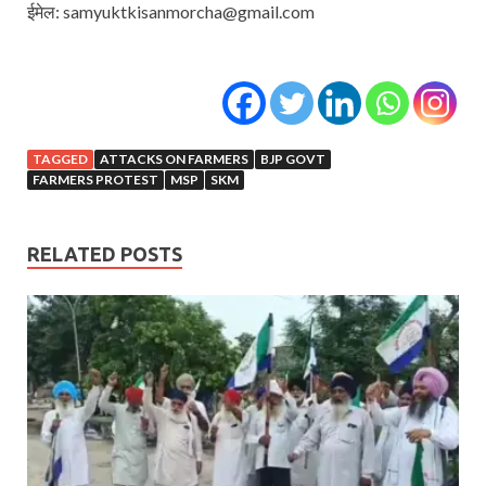
ईमेल: samyuktkisanmorcha@gmail.com
TAGGED
ATTACKS ON FARMERS
BJP GOVT
FARMERS PROTEST
MSP
SKM
RELATED POSTS