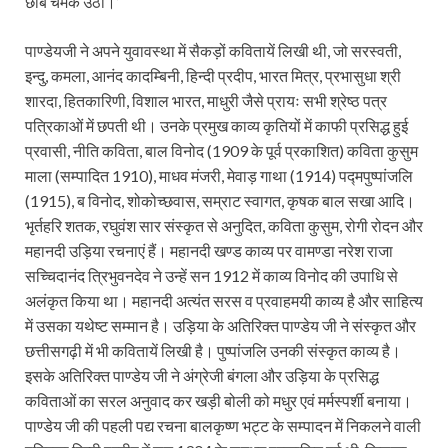
छबि चमक उठी।’
पाण्डेयजी ने अपने युवावस्था में सैकड़ों कवितायें लिखी थी, जो सरस्वती,
इन्दु, कमला, आनंद कादम्बिनी, हिन्दी प्रदीप, भारत मित्र, प्रभासुधा श्री
शारदा, हितकारिणी, विशाल भारत, माधुरी जैसे प्रायः सभी श्रेष्ठ पत्र
पत्रिकाओं में छपती थी। उनके प्रमुख काव्य कृतियों में काफी प्रसिद्ध हुई
प्रवासी, नीति कविता, बाल विनोद (1909 के पूर्व प्रकाशित) कविता कुसुम
माला (सम्पादित 1910), माधव मंजरी, मेवाड़ गाथा (1914) पद्मपुष्पांजलि
(1915), ब विनोद, शोकोच्छवास, सम्राट स्वागत, कृषक बाल सखा आदि।
भृर्तहरि शतक, रघुवंश सार संस्कृत से अनुदित, कविता कुसुम, रोगी रोदन और
महानदी उड़िया रचनाएं हैं। महानदी खण्ड काव्य पर वामण्डा नरेश राजा
सच्चिदानंद त्रिभुवनदेव ने उन्हें सन 1912 में काव्य विनोद की उपाधि से
अलंकृत किया था। महानदी अत्यंत सरस व प्रवाहमयी काव्य है और साहित्य
में उसका यथेष्ट सम्मान है। उड़िया के अतिरिक्त पाण्डेय जी ने संस्कृत और
छत्तीसगढ़ी में भी कवितायें लिखी है। पुष्पांजलि उनकी संस्कृत काव्य है।
इसके अतिरिक्त पाण्डेय जी ने अंग्रेजी बंगला और उड़िया के प्रसिद्ध
कविताओं का सरल अनुवाद कर खड़ी बोली को मधुर एवं मर्मस्पर्शी बनाया।
पाण्डेय जी की पहली पद्य रचना बालकृष्ण भट्ट के सम्पादन में निकलने वाली