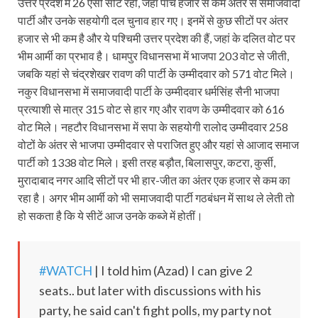
उत्तर प्रदेश में 26 ऐसी सीटें रहीं, जहाँ पांच हजार से कम अंतर से समाजवादी
पार्टी और उनके सहयोगी दल चुनाव हार गए। इनमें से कुछ सीटों पर अंतर
हजार से भी कम है और ये पश्चिमी उत्तर प्रदेश की हैं, जहां के दलित वोट पर
भीम आर्मी का प्रभाव है। धामपुर विधानसभा में भाजपा 203 वोट से जीती,
जबकि यहां से चंद्रशेखर रावण की पार्टी के उम्मीदवार को 571 वोट मिले।
नकुर विधानसभा में समाजवादी पार्टी के उम्मीदवार धर्मसिंह सैनी भाजपा
प्रत्याशी से मात्र 315 वोट से हार गए और रावण के उम्मीदवार को 616
वोट मिले। नहटौर विधानसभा में सपा के सहयोगी रालोद उम्मीदवार 258
वोटों के अंतर से भाजपा उम्मीदवार से पराजित हुए और यहां से आजाद समाज
पार्टी को 1338 वोट मिले। इसी तरह बड़ौत, बिलासपुर, कटरा, कुर्सी,
मुरादाबाद नगर आदि सीटों पर भी हार-जीत का अंतर एक हजार से कम का
रहा है। अगर भीम आर्मी को भी समाजवादी पार्टी गठबंधन में साथ ले लेती तो
हो सकता है कि ये सीटें आज उनके कब्जे में होतीं।
#WATCH
| I told him (Azad) I can give 2
seats.. but later with discussions with his
party, he said can't fight polls, my party not