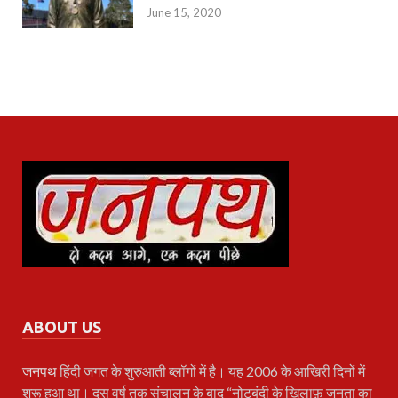
June 15, 2020
ABOUT US
जनपथ
हिंदी जगत के शुरुआती ब्लॉगों में है। यह 2006 के आखिरी दिनों में
शुरू हुआ था। दस वर्ष तक संचालन के बाद “नोटबंदी के खिलाफ़ जनता का