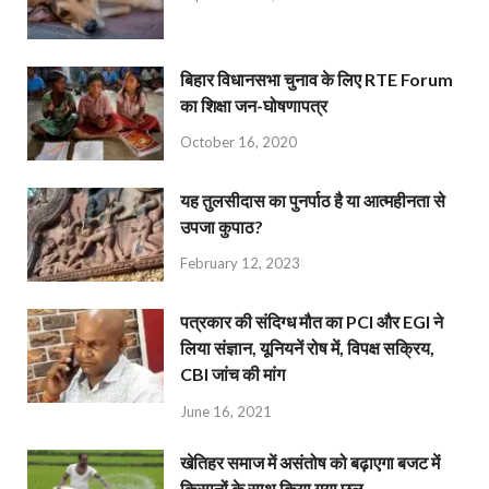
बिहार विधानसभा चुनाव के लिए RTE Forum
का शिक्षा जन-घोषणापत्र
October 16, 2020
यह तुलसीदास का पुनर्पाठ है या आत्महीनता से
उपजा कुपाठ?
February 12, 2023
पत्रकार की संदिग्ध मौत का PCI और EGI ने
लिया संज्ञान, यूनियनें रोष में, विपक्ष सक्रिय,
CBI जांच की मांग
June 16, 2021
खेतिहर समाज में असंतोष को बढ़ाएगा बजट में
किसानों के साथ किया गया छल