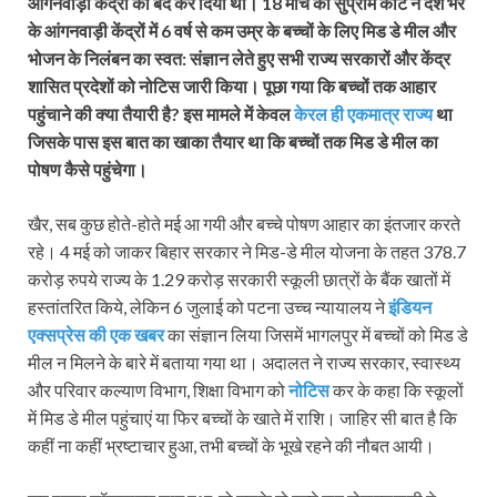
आंगनवाड़ी केंद्रों को बंद कर दिया था। 18 मार्च को सुप्रीम कोर्ट ने देश भर
के आंगनवाड़ी केंद्रों में 6 वर्ष से कम उम्र के बच्चों के लिए मिड डे मील और
भोजन के निलंबन का स्वत: संज्ञान लेते हुए सभी राज्य सरकारों और केंद्र
शासित प्रदेशों को नोटिस जारी किया। पूछा गया कि बच्चों तक आहार
पहुंचाने की क्या तैयारी है? इस मामले में केवल
केरल ही एकमात्र राज्य
था
जिसके पास इस बात का खाका तैयार था कि बच्चों तक मिड डे मील का
पोषण कैसे पहुंचेगा।
खैर, सब कुछ होते-होते मई आ गयी और बच्चे पोषण आहार का इंतजार करते
रहे। 4 मई को जाकर बिहार सरकार ने मिड-डे मील योजना के तहत 378.7
करोड़ रुपये राज्य के 1.29 करोड़ सरकारी स्कूली छात्रों के बैंक खातों में
हस्तांतरित किये, लेकिन 6 जुलाई को पटना उच्च न्यायालय ने
इंडियन
एक्सप्रेस की एक खबर
का संज्ञान लिया जिसमें भागलपुर में बच्चों को मिड डे
मील न मिलने के बारे में बताया गया था। अदालत ने राज्य सरकार, स्वास्थ्य
और परिवार कल्याण विभाग, शिक्षा विभाग को
नोटिस
कर के कहा कि स्कूलों
में मिड डे मील पहुंचाएं या फिर बच्चों के खाते में राशि। जाहिर सी बात है कि
कहीं ना कहीं भ्रष्टाचार हुआ, तभी बच्चों के भूखे रहने की नौबत आयी।