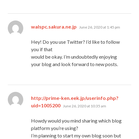
says:
walspc.sakura.ne.jp
June 26, 2020 at 1:45 pm
Hey! Do you use Twitter? I’d like to follow
you if that
would be okay. I’m undoubtedly enjoying
your blog and look forward to new posts.
http://prime-ken.eek.jp/userinfo.php?
says:
uid=1005200
June 26, 2020 at 10:35 am
Howdy would you mind sharing which blog
platform you’re using?
I’m planning to start my own blog soon but