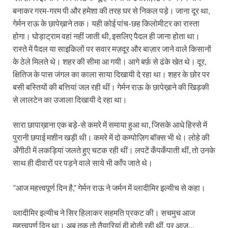
बनाकर गरम-गरम पी और हमेशा की तरह घर से निकल पड़े। जाना दूर था,
गेर्मन राऊ के छापेख़ाने तक। यही कोई पांच-छह किलोमीटर का रास्ता
होगा। घोड़ाट्राम वहां नहीं जाती थी, इसलिए पैदल ही जाना होता था।
रास्ते में पैदल या साइकिलों पर सवार मज़दूर और बाज़ार जाने वाले किसानों
के ठेले मिलते थे। शहर की सीमा आ गयी। आगे बर्फ़ से ढंके खेत थे। दूर,
क्षितिज के पास जंगल का काला साया दिखायी दे रहा था। शहर के छोर पर
बसी बस्तियों की बत्तियां जल रही थीं। गेर्मन राऊ के छापेख़ाने की खिड़की
से लालटेन का उजाला दिखायी दे रहा था।
सारा छापाख़ाना एक बड़े-से कमरे में समाया हुआ था, जिसके आधे हिस्से में
पुरानी छपाई मशीन खड़ी थी। कमरे में दो कम्पोज़ि‍ग बॉक्स भी थे। लोहे की
अँगीठी में लकड़ियां जलते हुए चटक रही थीं। लपटें कँपकँपाती थीं, तो उनके
साथ ही दीवारों पर पड़ने वाले साये भी काँप जाते थे।
”आज महत्त्वपूर्ण दिन है,” गेर्मन राऊ ने जर्मन में व्लादीमिर इल्यीच से कहा।
व्लादीमिर इल्यीच ने सिर हिलाकर सहमति प्रकट की। सचमुच आज
महत्त्वपूर्ण दिन था। अब तक तो तैयारियां ही होती रही थीं, पर आज…