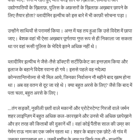
उद्योगपतियों के ख़ि‍लाफ़, पुलिस के अफ़सरों के ख़ि‍लाफ़ अख़बार छापने के
लिए तैयार होता? व्लादीमिर इल्यीच को इस बारे में भी काफ़ी सोचना पड़ा।
उन्होंने साथियों से परामर्श किया। अन्त में यह तय हुआ कि उसे विदेश में छापा
जाए। बेशक वहां भी ऐसा अख़बार पूर्णतया गुप्त रूप से ही निकाला जा सकता
था पर वहां रूसी पुलिस के भेदिये इतने अधिक नहीं थे।
व्लादीमिर इल्यीच ने जैसे-तैसे डॉक्टरी सर्टीफ़ि‍केट का इन्तज़ाम किया और
इलाज के बहाने विदेश रवाना हो गये। इससे पहले वह नदेज़्दा
कोन्स्तान्तिनोव्ना से भी मिल आये, जिनका निर्वासन नौ महीने बाद ख़त्म होना
था। अब वह वतन से दूर जा रहे थे। क्या बहुत अरसे के लिए? जैसे कि बाद में
पता चला, बहुत अरसे के लिए।
…तंग सड़कों, नुकीली छतों वाले मकानों और प्रोटेस्टेण्ट गिरजों वाले जर्मन
शहर लाइप्ज़िग में बहुत अधिक कल-कारख़ाने और उनसे भी अधिक छापेख़ाने
और हर तरह की किताबों की दुकानें थीं। वहां कोई पैंतीस साल की उम्र का
गेर्मन राऊ नाम का एक जर्मन रहता था। शहर के बाहर एक छोटे-से गांव में
उसका छापाख़ाना था। उसमें मशीन के नाम पर सिर्फ़ एक ही– हालांकि