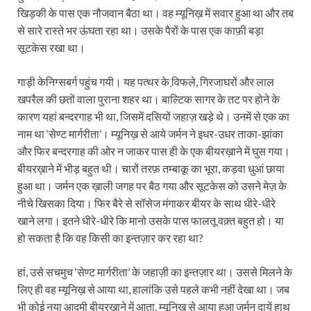
खिड़की के पास एक नौजवान बैठा था। वह म्यूनिख़ में सवार हुआ था और तब
से सारे रास्ते भर ऊंघता रहा था। उसके पैरों के पास एक काफ़ी बड़ा
सूटकेस रखा था।
गाड़ी केनिग्सबर्ग पहुंच गयी। यह पत्थर के वि़फले, गिरजाघरों और लाल
खपरैल की छतों वाला पुराना शहर था। बाल्टिक सागर के तट पर होने के
कारण यहां बन्दरगाह भी था, जिसमें दसियों जहाज़ खड़े थे। उनमें से एक का
नाम था ‘सेण्ट मार्गरीता’। म्यूनिख़ से आये जर्मन ने इधर-उधर ताका-झांका
और फि‍र बन्दरगाह की ओर न जाकर पास ही के एक बीयरख़ाने में घुस गया।
बीयरख़ाने में भीड़ बहुत थी। चारों तरफ़ तम्बाकू का भूरा, कड़वा धुआं छाया
हुआ था। जर्मन एक ख़ाली जगह पर बैठ गया और सूटकेस को उसने मेज़ के
नीचे खिसका दिया। फिर बैरे से सॉसेज मंगाकर बीयर के साथ धीरे-धीरे
खाने लगा। इतने धीरे-धीरे कि मानो उसके पास फालतू वक़्त बहुत हो। या
हो सकता है कि वह किसी का इन्तज़ार कर रहा था?
हां, उसे सचमुच ‘सेण्ट मार्गरीता’ के जहाज़ी का इन्तज़ार था। उससे मिलने के
लिए ही वह म्यूनिख़ से आया था, हालांकि उसे पहले कभी नहीं देखा था। जब
भी कोई नया आदमी बीयरख़ाने में आता, म्यूनिख़ से आया हुआ जर्मन दायें हाथ