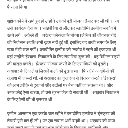
फ़ैसला किया।
शूशेन्स्कोये में रहते हुए ही उन्होंने उसकी पूरी योजना तैयार कर ली थी। अब
उसे कार्यरूप देना था। साइबेरिया से लौटकर व्लादीमिर इल्यीच प्स्कोव में
रहने लगे। अकेले ही। नदेज़्दा कोन्स्तान्तिनोव्‍ना (लेनिन की जीवनसाथी)
की निर्वासन अवधि अभी ख़त्म नहीं हुई थी, इसलिए वह बाक़ी समय के लिए
उफ़ा में ही रुक गयीं। व्लादीमिर इल्यीच को प्स्कोव में रहने की इजाज़त थी।
वहां उन्होंने ‘ईस्क्रा’ निकालने के लिए तैयारियां शुरू कीं। वह विभिन्न शहरों
की यात्रा करते। ‘ईस्क्रा’ में काम करने के लिए साथियों को ढूंढ़ते।
अख़बार के लिए लेख लिखने वालों को ढूंढ़ना था। फि‍र ऐसे आदमियों की
तलाश भी ज़रूरी थी, जो अख़बार का गुप्त रूप से वितरण करते। ‘ईस्क्रा’
को आम तरीक़े से दुकानों और स्टॉलों पर बेचा नहीं जा सकता था। और
अगर कोई ऐसा करता, तो उसे तुरन्त जेल हो सकती थी। अख़बार निकालने
के लिए पैसों की भी ज़रूरत थी।
ज़मीन-आसमान एक करके चार महीने में व्लादीमिर इल्यीच ने ‘ईस्क्रा’ की
तैयारी पूरी कर ही ली। पर एक सवाल अभी बाक़ी था। अख़बार को छापा
कहां जाए? रूस में रहते हुए भला कोई ज़ार के ख़िलाफ़, ज़मींदारों और