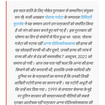
इस साल शांति के लिए नोबेल पुरस्‍कार से सम्‍मानित (संयुक्‍त
रूप से) रूसी अखबार
नोवाया गजेटा
के सम्‍पादक
दिमित्री
मुरातोव
ने यह सम्‍मान अपने उन पत्रकारों को समर्पित किया
है जो जंग को कवर करते हुए मारे गए हैं। इस पुरस्‍कार की
घोषणा का दिन दो संयोगों से घिरा हुआ था- पहला, नोवाया
गजेटा की स्‍टाफ रहीं
अन्‍ना पोलित्कोव्सकाया
की हत्‍या की
यह सोलहवीं बरसी थी और दूसरे, उनकी हत्‍या की जांच में
राज्‍य की ओर से दंड की समयसीमा 7 अक्‍टूबर, 2021 को
समाप्‍त हो गयी। आज तक पता नहीं चला कि अन्‍ना की हत्‍या
किसने की और करवायी थी, हालांकि उनके साथियों और
दुनिया भर के पत्रकारों का मानना है कि उनकी लिखी
आखिरी स्‍टोरी हत्‍या का कारण बनी। यह स्‍टोरी अधूरी थी
कि उन्‍हें मार दिया गया। 1999 से लगातार चेचन्या के मुद्दे
पर पुतिन सरकार की साम्राज्यवादी नीतियों की सबसे
प्रखर आलोचक रहीं पत्रकार अन्ना पोलित्कोव्सकाया की