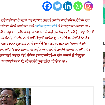
र राकेश सिन्‍हा के साथ पाए गए और उसकी तस्‍वीर सार्वजनिक होने के बाद
ेल किया, जिसे ग्‍वालियर वाले
अशोक कुमार पांडे
ने फेसबुक पर लगाया था।
ी के बहुत करीबी आनंद स्‍वरूप वर्मा ने उन्‍हें एक चिट्ठी लिखी है। यह चिट्ठी
ी भेजी। मंगलेश जी ने य‍ही चिट्ठी अशोक कुमार पांडे को भेजी है जिसे वे
 पहली वजह खुद वर्मा जी ने बताई है कि उदय प्रकाश वाले मामले में ओम
की है (इसके अलावा भी कई अन्‍य मामलों में उन्‍होंने थानवी जी की बतौर
वाजाही के हक़ में हैं, लेकिन उनका परिप्रेक्ष्‍य ओम थानवी से बिल्‍कुल
 का स्‍पष्‍टीकरण भी, जो उन्‍होंने कुछ लोगों को भेजा था।