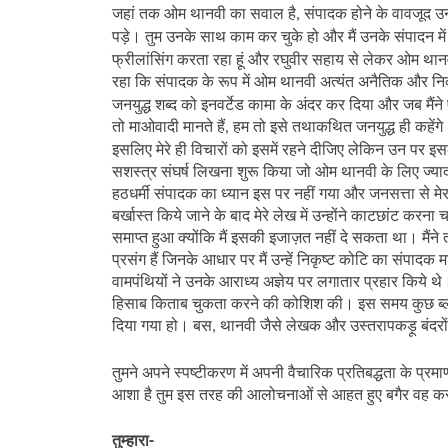
जहां तक ओम थानवी का सवाल है
संपादक होने के वावजूद उन
,
पड़े। तुम उनके साथ काम कर चुके हो और मैं उनके संपादन मे
फ्रीलांसिंग करता रहा हूं और रघुवीर सहाय से लेकर ओम थान
रहा कि संपादक के रूप में ओम थानवी अत्यंत अनैतिक और निकृ
जनयुद्ध शब्द को इनवर्टेड कामा के अंदर कर दिया और जब मैंने 
तो माओवादी मानते हैं
हम तो इसे तथाकथित जनयुद्ध ही कहेंगे। 
,
इसलिए मेरे ही विचारों को इसमें रहने दीजिए लेकिन उन पर इस
सशस्त्र संघर्ष लिखना शुरू किया जो ओम थानवी के लिए ज्य
हठधर्मी संपादक का ध्यान इस पर नहीं गया और जनसत्ता से मेर
बर्खास्त किये जाने के बाद मेरे लेख में उन्होंने काटछांट करना च
समाप्त हुआ क्योंकि मैं इसकी इजाज़त नहीं दे सकता था। मैंन
प्रसंग हैं जिनके आधार पर मैं उन्हें निकृष्ट कोटि का संपाद
वामपंथियों ने उनके आराध्य अज्ञेय पर लगातार प्रहार किये
हिसाब किताब चुकता करने की कोशिश की। इस समय कुछ ब्लॉग्स 
दिया गया हो। बस
थानवी जैसे लेखक और उस्तरापकड़ू बंदरों व
,
तुमने अपने स्पष्टीकरण में अपनी वैचारिक प्रतिबद्धता के प्
आशा है तुम इस तरह की आलोचनाओं से आहत हुए बगैर वह कर
तुम्हारा-