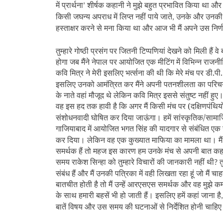
में प्रार्थना
शीर्षक कहानी ने मुझे बहुत प्रभावित किया था 
’
किसी जघन्य अपराध में लिप्त नहीं पाये जाते
उनके और उनकी रच
,
हस्ताक्षर करने से मना किया था और आज भी मैं अपने उस निर्
तुम्हारे गोष्ठी प्रसंग पर जितनी टिप्पणियां देखने को मिली हैं व
होगा जब मैंने नेपाल पर आयोजित एक मीटिंग में विभिन्न राजन
कवि मित्र ने मेरी इसलिए भर्त्सना की थी कि मेरे मंच पर डी.प
इसलिए उनको आमंत्रित कर मैंने अपनी पतनशीलता का परिचय दिय
के नाते वहां मौजूद थे लेकिन कवि मित्र इससे संतुष्ट नहीं हु
वह इस हद तक हावी है कि अगर मैं किसी मंच पर (दक्षिणपंथियों 
संशोधनवादी घोषित कर दिया जाऊंगा। हमें सांस्कृतिक/सामाजिक 
गाजियाबाद में आयोजित भगत सिंह की यादगार से संबंधित एक गोष्
कर दिया। लेकिन वह एक कुख्यात माफिया का मामला था। मैं रा
समर्थक हैं तो महज इस कारण हम उनके मंच से अपनी बात कहने मे
समय राकेश सिन्हा को तुम्हारे विचारों की जानकारी नहीं थी
त
?
संबंध हैं और मैं उनकी पत्रिका में वही लिखता रहा हूं जो मैं च
बातचीत होती है तो मैं उन्हें आरएसएस समर्थक और वह मुझे 
के साथ हमारी बहसें भी हो जाती हैं। इसलिए हमें कहां जाना है
बातें विषय और उस समय की घटनाओं से निर्देशित होनी चाहि