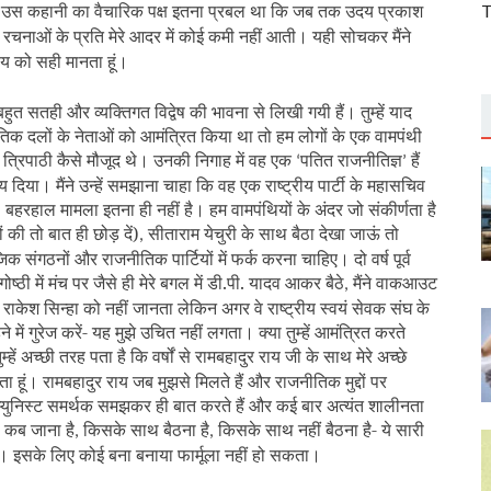
और उस कहानी का वैचारिक पक्ष इतना प्रबल था कि जब तक उदय प्रकाश
T
नाओं के प्रति मेरे आदर में कोई कमी नहीं आती। यही सोचकर मैंने
णय को सही मानता हूं।
े बहुत सतही और व्यक्तिगत विद्वेष की भावना से लिखी गयी हैं। तुम्हें याद
ीतिक दलों के नेताओं को आमंत्रित किया था तो हम लोगों के एक वामपंथी
ी. त्रिपाठी कैसे मौजूद थे। उनकी निगाह में वह एक
पतित राजनीतिज्ञ
हैं
‘
’
ा। मैंने उन्हें समझाना चाहा कि वह एक राष्ट्रीय पार्टी के महासचिव
ए। बहरहाल मामला इतना ही नहीं है। हम वामपंथियों के अंदर जो संकीर्णता है
की तो बात ही छोड़ दें)
सीताराम येचुरी के साथ बैठा देखा जाऊं तो
,
संगठनों और राजनीतिक पार्टियों में फर्क करना चाहिए। दो वर्ष पूर्व
ठी में मंच पर जैसे ही मेरे बगल में डी.पी. यादव आकर बैठे
मैंने वाकआउट
,
केश सिन्हा को नहीं जानता लेकिन अगर वे राष्ट्रीय स्वयं सेवक संघ के
ं गुरेज करें- यह मुझे उचित नहीं लगता। क्या तुम्हें आमंत्रित करते
ुम्हें अच्छी तरह पता है कि वर्षों से रामबहादुर राय जी के साथ मेरे अच्छे
ाहता हूं। रामबहादुर राय जब मुझसे मिलते हैं और राजनीतिक मुद्दों पर
कम्युनिस्ट समर्थक समझकर ही बात करते हैं और कई बार अत्यंत शालीनता
कब जाना है
किसके साथ बैठना है
किसके साथ नहीं बैठना है- ये सारी
,
,
,
ए। इसके लिए कोई बना बनाया फार्मूला नहीं हो सकता।