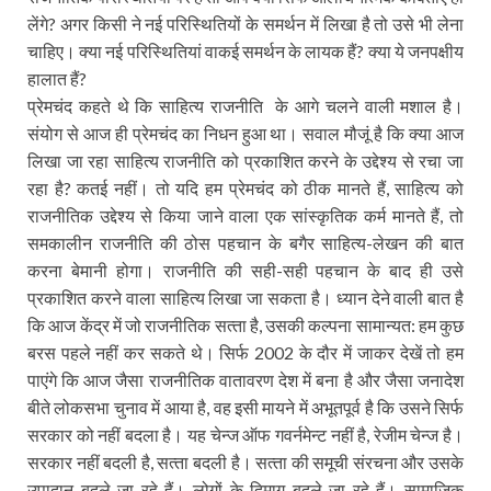
लेंगे? अगर किसी ने नई परिस्थितियों के समर्थन में लिखा है तो उसे भी लेना
चाहिए। क्‍या नई परिस्थितियां वाकई समर्थन के लायक हैं? क्‍या ये जनपक्षीय
हालात हैं?
प्रेमचंद कहते थे कि साहित्‍य राजनीति के आगे चलने वाली मशाल है।
संयोग से आज ही प्रेमचंद का निधन हुआ था। सवाल मौजूं है कि क्‍या आज
लिखा जा रहा साहित्‍य राजनीति को प्रकाशित करने के उद्देश्‍य से रचा जा
रहा है? कतई नहीं। तो यदि हम प्रेमचंद को ठीक मानते हैं, साहित्‍य को
राजनीतिक उद्देश्‍य से किया जाने वाला एक सांस्‍कृतिक कर्म मानते हैं, तो
समकालीन राजनीति की ठोस पहचान के बगैर साहित्‍य-लेखन की बात
करना बेमानी होगा। राजनीति की सही-सही पहचान के बाद ही उसे
प्रकाशित करने वाला साहित्‍य लिखा जा सकता है। ध्‍यान देने वाली बात है
कि आज केंद्र में जो राजनीतिक सत्‍ता है, उसकी कल्‍पना सामान्‍यत: हम कुछ
बरस पहले नहीं कर सकते थे। सिर्फ 2002 के दौर में जाकर देखें तो हम
पाएंगे कि आज जैसा राजनीतिक वातावरण देश में बना है और जैसा जनादेश
बीते लोकसभा चुनाव में आया है, वह इसी मायने में अभूतपूर्व है कि उसने सिर्फ
सरकार को नहीं बदला है। यह चेन्‍ज ऑफ गवर्नमेन्‍ट नहीं है, रेजीम चेन्‍ज है।
सरकार नहीं बदली है, सत्‍ता बदली है। सत्‍ता की समूची संरचना और उसके
उपादान बदले जा रहे हैं। लोगों के दिमाग बदले जा रहे हैं। सामाजिक