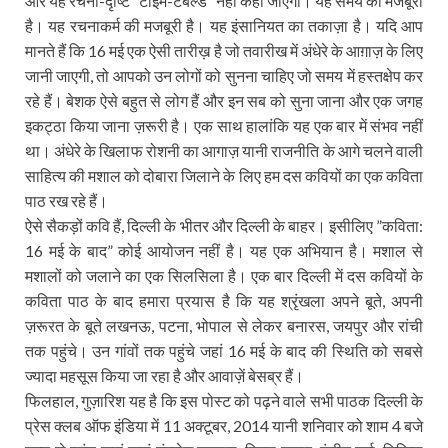
और यह रचना-दृष्टि ”टाइम-टेबल्‍ड” नहीं कही जाएगी। यह समय की मजबूरी
है। यह रचनाकर्म की मजबूरी है। यह इंसानियत का तकाज़ा है। यदि आप
मानते हैं कि 16 मई एक ऐसी तारीख़ है जो तवारीख में अंधेरे के आग़ाज़ के लिए
जानी जाएगी, तो आपको उन लोगों को सुनना चाहिए जो समय में हस्‍तक्षेप कर
रहे हैं। बेशक ऐसे बहुत से लोग हैं और इन सब को सुना जाना और एक जगह
इकट्ठा किया जाना ज़रूरी है। एक साथ हालांकि यह एक बार में संभव नहीं
था। अंधेरे के खिलाफ रोशनी का आगाज़ यानी राजनीति के आगे चलने वाली
साहित्‍य की मशाल को दोबारा जिलाने के लिए हम दस कवियों का एक कविता
पाठ रख रहे हैं।
ऐसे सैकड़ों कवि हैं, दिल्‍ली के भीतर और दिल्‍ली के बाहर। इसीलिए ”कविता:
16 मई के बाद” कोई आयोजन नहीं है। यह एक अभियान है। मशाल से
मशालों को जलाने का एक सिलसिला है। एक बार दिल्‍ली में दस कवियों के
कविता पाठ के बाद हमारा प्रयास है कि यह श्रृंखला अपने बूते, अपनी
ज़रूरत के बूते लखनऊ, पटना, भोपाल से लेकर बनारस, जयपुर और रांची
तक पहुंचे। उन गांवों तक पहुंचे जहां 16 मई के बाद की स्थिति को सबसे
ज्‍यादा महसूस किया जा रहा है और आवाज़ें बेसब्र हैं।
फिलहाल, गुज़ारिश यह है कि इस पोस्‍ट को पढ़ने वाले सभी पाठक दिल्‍ली के
प्रेस क्‍लब ऑफ इंडिया में 11 अक्‍टूबर, 2014 यानी शनिवार को शाम 4 बजे