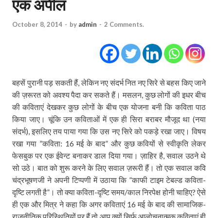
एक अपील
October 8, 2014
-
by
admin
-
2 Comments.
बहसें पुरानी पड़ सकती हैं, लेकिन नए संदर्भ नित नए सिरे से बहस किए जाने
की ज़रूरत को अवश्‍य पैदा कर सकते हैं। मसलन, कुछ लोगों की इधर बीच
की कविताएं देखकर कुछ लोगों के बीच एक योजना बनी कि कविता पाठ
किया जाए। चूंकि उन कविताओं में एक ही सिरा बराबर मौजूद था (नया
संदर्भ), इसलिए तय पाया गया कि उस नए सिरे को पकड़े रखा जाए। विषय
रखा गया ”कविता: 16 मई के बाद” और कुछ कवियों से स्‍वीकृति लेकर
फेसबुक पर एक ईवेन्‍ट बनाकर डाल दिया गया। ज़ाहिर है, सवाल उठने थे
सो उठे। बात को शुरू करने के लिए सवाल ज़रूरी हैं। तो एक सवाल कवि
चंद्रभूषणजी ने अपनी टिप्‍पणी में उठाया कि ”काफी टाइम टेबल्‍ड कविता-
दृष्टि लगती है”। तो क्‍या कविता-दृष्टि समय/काल निरपेक्ष होनी चाहिए? ऐसे
ही एक और मित्र ने कहा कि अगर कविताएं 16 मई के बाद की सामाजिक-
राजनीतिक परिस्थितियों पर हैं तो आप क्‍यों सिर्फ आलोचनात्‍मक कविताएं ही