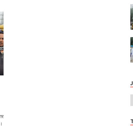
मगर
ं।