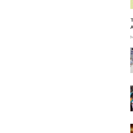
T
A
M