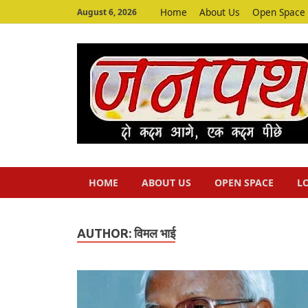
Home
About Us
Open Space
August 6, 2026
HOME
ABOUT US
OPEN SPACE
L
AUTHOR:
विमल भाई