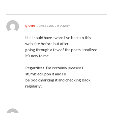
says:
g one
June 21, 2020 at 9:32 pm
Hi! I could have sworn I’ve been to this
web site before but after
going through a few of the posts I realized
it’s new to me.
Regardless, I’m certainly pleased I
stumbled upon it and I’ll
be bookmarking it and checking back
regularly!
says: