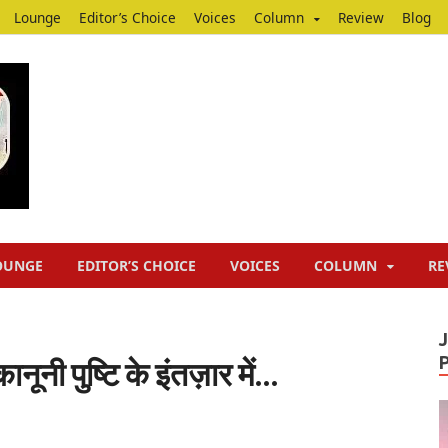
Lounge
Editor’s Choice
Voices
Column
Review
Blog
Junputh
Junputh
OUNGE
EDITOR’S CHOICE
VOICES
COLUMN
RE
कानूनी पुष्टि के इंतज़ार में…