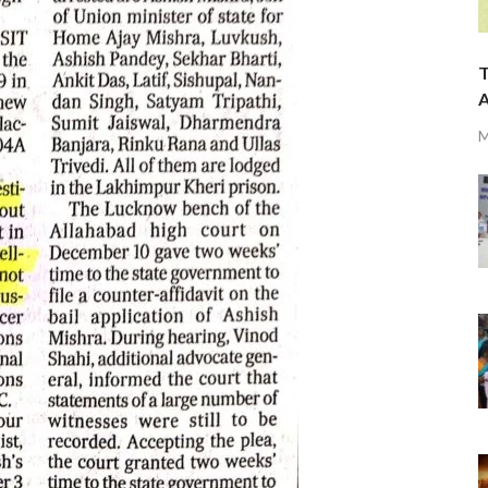
T
A
M