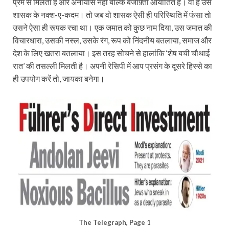
प्रमं से मिलता है और अनायास नहीं बल्कि बजाफ़्ता आयातित है। वो है उस
शासक के नक्श-ए-कदम। तो जब वो शासक ऐसी ही परिस्थिति में फंसा तो
उसने ऐसा ही रूपक रचा था। एक जमात को कुछ नाम दिया, उस जमात की
विचारधारा, उसकी नस्ल, उसके रंग, रूप को निंदनीय बतलाया, समाज और
देश के लिए खतरा बतलाया। इस तरह सोचने से हालांकि ‘शेष बची चौथाई
रात’ की तसल्ली मिलती है। अपनी रेसिपी में आप प्रसंग के दूसरे हिस्से का
ही उपयोग करें तो, जायका बनेगा।
The Telegraph, Page 1