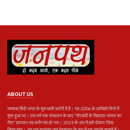
ABOUT US
जनपथ
हिंदी जगत के शुरुआती ब्लॉगों में है। यह 2006 के आखिरी दिनों में
शुरू हुआ था। दस वर्ष तक संचालन के बाद “नोटबंदी के खिलाफ़ जनता का
गीत” छापकर यह ब्लॉग बंद हो गया। 2019 के अंत में इसे दोबारा ज़िंदा
किया गया। अब एक स्वतंत्र जन वेबसाइट के रूप में यह आपके सामने है।