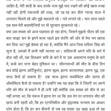
ज़ाहिर है, मेरी शादी के बाद उनके पास मुझे याद रखने की कोई खास वजह
नहीं रही होगी पंकजजी की तरह, जो रह-रह कर बीते ग्‍यारह साल में
लगातार मिलते रहे और मुझे सहलाते रहे। गले लगाते रहे। चार साल पहले
एक शाम मेरी बदतमीजि़यों पर भी चुपचाप मुस्‍कराते रहे।
क्‍या उस शख्‍स को आज पछतावा हो रहा होगा, जिसने मुझसे भीतर की एक
बात साझा कर के इतने बरस पहले इस दंपत्ति की ओर से मेरा मन खराब
कर दिया था
मुझे बेशक हो रहा है, क्‍योंकि मैंने आज जिस सविता सिंह को
?
सुना है, उसको मैं कभी नहीं जानता था। सविताजी अपने पति के बारे में
बोल रही थीं, एक विलक्षण कवि के बारे में या एक असामान्‍य मनुष्‍य के बारे
में, फ़र्क कर पाना बेहद मुश्किल था। जीवनसाथी की मौत के बीस दिन
बाद कोई इतना आर्टिकुलेट, इतना सूक्ष्‍म, इतना काव्‍यात्‍मक, इतना गूढ़, एक
साथ कैसे हो सकता है
एक साथ इतना सब्‍जेक्टिव और उतना ही
?
ऑब्‍जेक्टिव कैसे हो सकता है
उन्‍होंने जब यह कहा कि वे जिंदगी भर अपने
?
पति को मौत से बचाने में ही लगी रहीं क्‍योंकि उस शख्‍स को मौत से डर
नहीं लगता था
कि पंकज में इतना वेग था कि उस वेग पर लगातार मौत की
;
छाया बनी रहती थी
कि हर प्रगतिशील और द्वंद्वात्‍मक सभ्‍यता का आधार
;
प्रेम होता है
कि हर बार बीमारी से जब वह शख्‍स उठ खड़ा हुआ तो वह
;