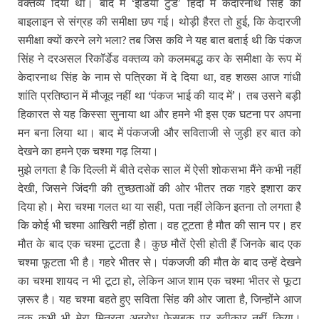
वक्‍तव्‍य दिया था। बाद में ‘इंडिया टुडे’ हिंदी में केदारनाथ सिंह की
बाइलाइन से संग्रह की समीक्षा छप गई। थोड़ी हैरत तो हुई, कि केदारजी
समीक्षा क्‍यों करने लगे भला
तब जिस कवि ने यह बात बताई थी कि पंकज
?
सिंह ने दरअसल रिकॉर्डेड वक्‍तव्‍य को कलमबद्ध कर के समीक्षा के रूप में
केदारनाथ सिंह के नाम से पत्रिका में दे दिया था, वह शख्‍स आज गांधी
शांति प्रतिष्‍ठान में मौजूद नहीं था ‘पंकज भाई की याद में’। तब उसने बड़ी
हिकारत से यह किस्‍सा सुनाया था और हमने भी इस एक घटना पर अपना
मन बना लिया था। बाद में पंकजजी और सविताजी से जुड़ी हर बात को
देखने का हमने एक चश्‍मा गढ़ लिया।
मुझे लगता है कि दिल्‍ली में बीते दसेक साल में ऐसी शोकसभा मैंने कभी नहीं
देखी, जिसने जिंदगी की तुच्‍छताओं की ओर भीतर तक गहरे इशारा कर
दिया हो। मेरा चश्‍मा गलत था या सही, पता नहीं लेकिन इतना तो लगता है
कि कोई भी चश्‍मा आखिरी नहीं होता। वह टूटता है मौत की सान पर। हर
मौत के बाद एक चश्‍मा टूटता है। कुछ मौतें ऐसी होती हैं जिनके बाद एक
चश्‍मा फूटता भी है। गहरे भीतर से। पंकजजी की मौत के बाद उन्‍हें देखने
का चश्‍मा शायद न भी टूटा हो, लेकिन आज शाम एक चश्‍मा भीतर से फूटा
ज़रूर है। यह चश्‍मा बहते हुए सविता सिंह की ओर जाता है, जिन्‍होंने आज
तक कभी भी मेरा मित्रता अनुरोध फेसबुक पर स्‍वीकार नहीं किया।