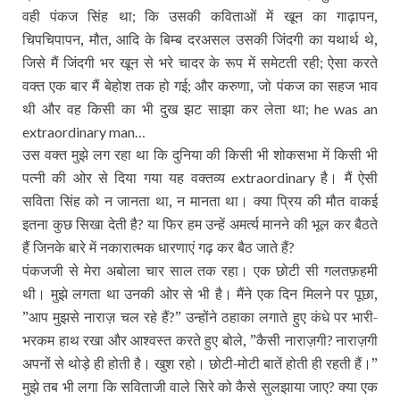
वही पंकज सिंह था
कि उसकी कविताओं में खून का गाढ़ापन,
;
चिपचिपापन, मौत, आदि के बिम्‍ब दरअसल उसकी जिंदगी का यथार्थ थे,
जिसे मैं जिंदगी भर खून से भरे चादर के रूप में समेटती रही
ऐसा करते
;
वक्‍त एक बार मैं बेहोश तक हो गई
और करुणा, जो पंकज का सहज भाव
;
थी और वह किसी का भी दुख झट साझा कर लेता था
; he was an
extraordinary man…
उस वक्‍त मुझे लग रहा था कि दुनिया की किसी भी शोकसभा में किसी भी
पत्‍नी की ओर से दिया गया यह वक्‍तव्‍य
है। मैं ऐसी
extraordinary
सविता सिंह को न जानता था, न मानता था। क्‍या प्रिय की मौत वाकई
इतना कुछ सिखा देती है
या फिर हम उन्‍हें अमर्त्‍य मानने की भूल कर बैठते
?
हैं जिनके बारे में नकारात्‍मक धारणाएं गढ़ कर बैठ जाते हैं
?
पंकजजी से मेरा अबोला चार साल तक रहा। एक छोटी सी गलतफ़हमी
थी। मुझे लगता था उनकी ओर से भी है। मैंने एक दिन मिलने पर पूछा,
”आप मुझसे नाराज़ चल रहे हैं
” उन्‍होंने ठहाका लगाते हुए कंधे पर भारी-
?
भरकम हाथ रखा और आश्‍वस्‍त करते हुए बोले, ”कैसी नाराज़गी
नाराज़गी
?
अपनों से थोड़े ही होती है। खुश रहो। छोटी-मोटी बातें होती ही रहती हैं।”
मुझे तब भी लगा कि सविताजी वाले सिरे को कैसे सुलझाया जाए
क्‍या एक
?