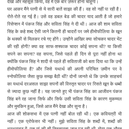
देखा और महसूस किया, वह मैं एक बार ज़रूर होना चाहूंगा।
घर आकर मैंने पत्‍नी से ये सारी बातें साझा की हैं। वह सो नहीं पा रही है।
रोते-रोते रह गई है। उसे वह डबल बेड की चादर याद आती है जो हमारे
रिसेप्‍शन में पंकज सिंह और सविता सिंह ने दी थी। आज की शाम सविता
सिंह के कहे शब्‍द ऐसी जाने कितनी ही चादरों पर जमे हीमोफीलिया के खून
के थक्‍कों से मिलकर रचे गए होंगे। उन्‍होंने आखिर क्‍या सोचकर चादर भेंट
की रही होगी
क्‍या वह साफ-शफ्फाक चादर कोई सपना थी
या किसी
?
?
सपने का सपना
वह सपना, जिसे पहले ही दिन से पूरा नहीं होना था
?
क्‍योंकि पंकज सिंह ने शादी से पहले ही सविताजी को बता दिया था कि उन्‍हें
हीमो‍फीलिया है
और जिसे यथार्थ की अपनी परिचित ज़मीन पर वे
?
स्‍नोफीलिया जैसा कुछ समझ बैठी थीं
दोनों जानते थे कि उनके साहचर्य
?
का यथार्थ दरअसल साझा सपनों की विस्‍तृत चादर पर रिसते खून के धब्‍बों
से ज्‍यादा कुछ नहीं है। यह जानते हुए भी पंकज सिंह का आजीवन पंकज
सिंह बने रह जाना सिर्फ और सिर्फ उसी सविता सिंह के कारण मुकम्‍मल
और मुमकिन हुआ, जिसे आज मैंने देखा और सुना है।
आज की शोकसभा में एक पत्‍नी नहीं बोल रही थी। एक कवियत्री भी
नहीं। एक प्रोफेसर भी नहीं। मुझे सविता सिंह के शब्‍दों में, शब्‍दों की
थरथराहट में, एक मां की सी निस्‍सारता जान पड़ रही थी, गोया एक औरत