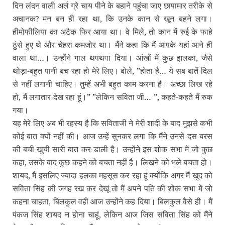
दिन लंदन वाली अर्ल ग्रे चाय पीने के बहाने पहुंचा जाए छापामार तरीके से
अचानक
मन बन ही रहा था, कि उनके कान से खून बहने लगा।
?
हीमोफीलिया का अटैक फिर आया था। वे मिले, तो कान में रुई के फाहे
ठुंसे हुए थे और चेहरा कमजोर था। मैंने कहा कि मैं आपके यहां आने ही
वाला था…। उन्‍होंने गाल थपथपा दिया। आंखों में कुछ झलका, जैसे
थोड़ा-बहुत पानी बच रहा हो मेरे लिए। बोले, ”होता है… ये सब बातें दिल
से नहीं लगानी चाहिए। तुम्‍हें अभी बहुत काम करना है। अच्‍छा लिख रहे
हो, मैं लगातार देख रहा हूं।” ”लेकिन सविता जी… ”, कहते-कहते मैं रुक
गया।
यह मेरे लिए अब भी रहस्‍य है कि सविताजी ने मेरी शादी के बाद मुझसे कभी
कोई बात क्‍यों नहीं की। आज उन्‍हें सुनकर लगा कि मैंने उनसे दस बरस
की बची-खुची सारी बात कर डाली है। उन्‍होंने इस शोक सभा में जो कुछ
कहा, उसके बाद कुछ कहने को बचता नहीं है। लिखने को भले बचता हो।
शायद, मैं इसलिए ज्‍यादा हलका महसूस कर रहा हूं क्‍योंकि अगर मैं खुद को
सविता सिंह की जगह रख कर देखूं तो मैं अपने पति की शोक सभा में जो
कहना चाहता, बिलकुल वही आज उन्‍होंने कह दिया। बिलकुल वैसे ही। मैं
पंकज सिंह शायद न होना चाहूं, लेकिन आज जिस सविता सिंह को मैंने