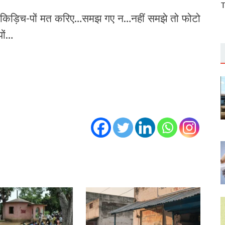
T
का किड़िच-पों मत करिए…समझ गए न…नहीं समझे तो फोटो
पों…