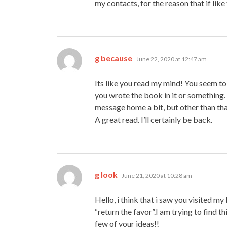
my contacts, for the reason that if like 
says:
g because
June 22, 2020 at 12:47 am
Its like you read my mind! You seem to 
you wrote the book in it or something. 
message home a bit, but other than that,
A great read. I’ll certainly be back.
says:
g look
June 21, 2020 at 10:28 am
Hello, i think that i saw you visited my
“return the favor”.I am trying to find 
few of your ideas!!