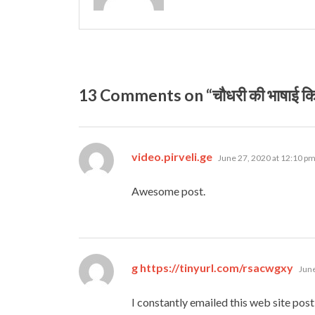
13 Comments on “चौधरी की भाषाई किड
says:
video.pirveli.ge
June 27, 2020 at 12:10 p
Awesome post.
says
g https://tinyurl.com/rsacwgxy
June
I constantly emailed this web site post