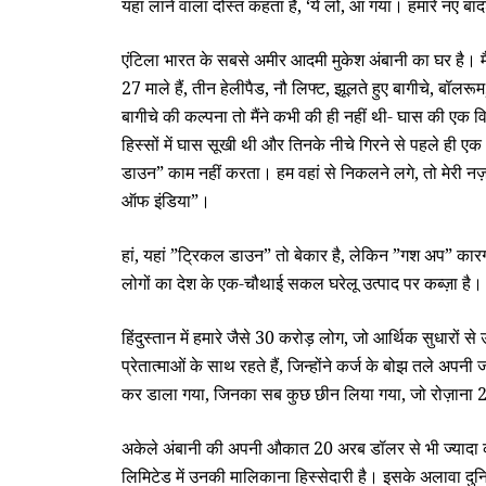
यहां लाने वाला दोस्‍त कहता है, ‘ये लो, आ गया। हमारे नए 
एंटिला भारत के सबसे अमीर आदमी मुकेश अंबानी का घर है। मैं
27 माले हैं, तीन हेलीपैड, नौ लिफ्ट, झूलते हुए बागीचे, बॉल
बागीचे की कल्‍पना तो मैंने कभी की ही नहीं थी- घास की एक 
हिस्‍सों में घास सूखी थी और तिनके नीचे गिरने से पहले ही 
डाउन” काम नहीं करता। हम वहां से निकलने लगे, तो मेरी नज
ऑफ इंडिया”।
हां, यहां ”ट्रिकल डाउन” तो बेकार है, लेकिन ”गश अप” कार
लोगों का देश के एक-चौथाई सकल घरेलू उत्‍पाद पर कब्‍ज़ा है।
हिंदुस्‍तान में हमारे जैसे 30 करोड़ लोग, जो आर्थिक सुधारों स
प्रेतात्‍माओं के साथ रहते हैं, जिन्‍होंने कर्ज के बोझ तले अपनी
कर डाला गया, जिनका सब कुछ छीन लिया गया, जो रोज़ाना 25 रु
अकेले अंबानी की अपनी औकात 20 अरब डॉलर से भी ज्‍यादा की
लिमिटेड में उनकी मालिकाना हिस्‍सेदारी है। इसके अलावा दु