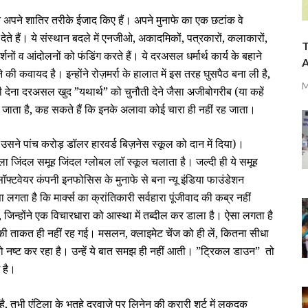
 अपने शातिर तरीके ईजाद किए हैं। अपने मुनाफे का एक छटांक वे
कर देते हैं। ये संस्‍थान बदले में एनजीओ, अकादमिकों, पत्रकारों, कलाकारों,
T
नों व आंदोलनों को फंडिंग करते हैं। ये दरअसल धर्मार्थ कार्य के बहाने
A
की कवायद है। इन्‍होंने रोज़मर्रा के हालात में इस तरह घुसपैठ बना ली है,
M
नौती देना दरअसल खुद ”यथार्थ” को चुनौती देने जैसा अजीबोगरीब (या कहें
 जाता है, कह सकते हैं कि इनके अलावा कोई चारा ही नहीं रह जाता।
(उसने पांच करोड़ डॉलर हारवर्ड बिज़नेस स्‍कूल को दान में दिया)।
वाला जिंदल समूह जिंदल ग्‍लोबल लॉ स्‍कूल चलाता है। जल्‍दी ही ये समूह
ॉफ्टवेयर कंपनी इनफोसिस के मुनाफे से बना न्‍यू इंडिया फाउंडेशन
लगता है कि मार्क्‍स का क्रांतिकारी सर्वहारा पूंजीवाद की कब्र नहीं
 जिन्‍होंने एक विचारधारा को आस्‍था में तब्‍दील कर डाला है। ऐसा लगता है
ने की ताकत ही नहीं रह गई। मसलन, क्‍लाइमेट चेंज को ही लें, कितना सीधा
को नष्‍ट कर रहा है। उन्‍हें ये बात समझ ही नहीं आती। ”ट्रिकल डाउन”
तो
 है।
है, तभी एंटिला के भुतहे दरवाज़े पर लिनेन की करारी शर्ट में लकदक