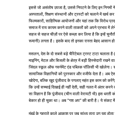
इससे जो असंतोष उपजा है, उससे निपटने के लिए इन निगमों ने
अस्‍पतालों, शिक्षण संस्‍थानों और ट्रस्‍टों को चलाने में खर्च 
फिल्‍मकारों, साहित्यिक आयोजनों और यहां तक कि विरोध प्रदर्श
समाज में राय कायम करने वाली ताकतों को अपने प्रभाव में लेने 
सहज से सहज चीज़ों पर ऐसे कब्‍ज़ा कर लिया है कि इन्‍हें चु
रूमानी) लगता है। इसके बाद तो इनका रास्‍ता बेहद आसान हो
मसलन, देश के दो सबसे बड़े चैरिटेबल ट्रस्‍ट टाटा चलाता है 
माइनिंग, मेटल और बिजली के क्षेत्र में बड़ी हिस्‍सेदारी रखने 
जिंदल स्‍कूल ऑफ गवर्नमेंट एंड पब्लिक पॉलिसी भी खोलेगा। स
सामाजिक विज्ञानियों को पुरस्‍कार और वजीफे देता है। अब ऐसा 
खोदेगा, बल्कि खुद पूंजीवाद के पगलाए महंत इस काम को करेंगे,
कि उन्‍हें सच्‍चाई दिखाई ही नहीं देती, सही गलत में अंतर कर
सा विज्ञान है कि पूंजीवाद (चीन वाली वेरायटी भी) इस धरती 
बेकार हो ही चुका था। अब ”गश अप” की बारी है। ये संकट में
मुंबई के गहराते काले आकाश पर जब सांध्‍य तारा उग रहा होता 