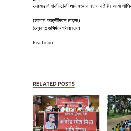
खड़खड़ाते वॉकी-टॉकी थामे दरबान नज़र आते हैं। आंखें चौंधि
(साभार: फाइनेंशियल टाइम्‍स)
(अनुवाद: अभिषेक श्रीवास्‍तव)
Read more
RELATED POSTS