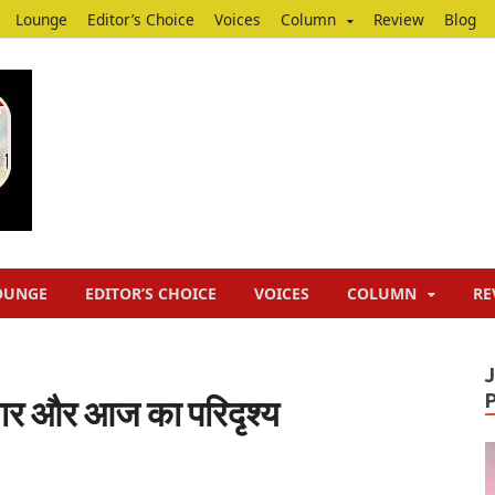
Lounge
Editor’s Choice
Voices
Column
Review
Blog
Junputh
Junputh
OUNGE
EDITOR’S CHOICE
VOICES
COLUMN
RE
ार और आज का परिदृश्य