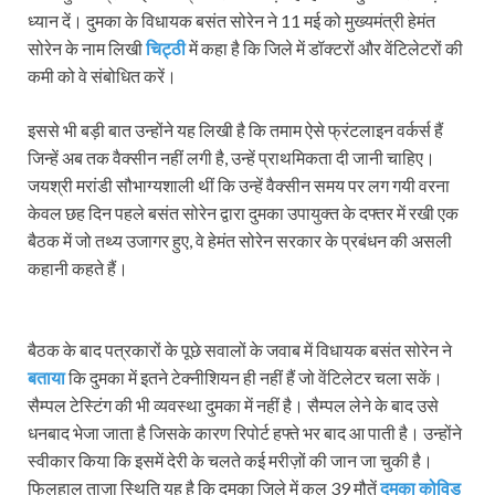
ध्‍यान दें। दुमका के विधायक बसंत सोरेन ने 11 मई को मुख्‍यमंत्री हेमंत
सोरेन के नाम लिखी
चिट्ठी
में कहा है कि जिले में डॉक्‍टरों और वेंटिलेटरों की
कमी को वे संबोधित करें।
इससे भी बड़ी बात उन्‍होंने यह लिखी है कि तमाम ऐसे फ्रंटलाइन वर्कर्स हैं
जिन्‍हें अब तक वैक्‍सीन नहीं लगी है, उन्‍हें प्राथमिकता दी जानी चाहिए।
जयश्री मरांडी सौभाग्‍यशाली थीं कि उन्‍हें वैक्‍सीन समय पर लग गयी वरना
केवल छह दिन पहले बसंत सोरेन द्वारा दुमका उपायुक्‍त के दफ्तर में रखी एक
बैठक में जो तथ्‍य उजागर हुए, वे हेमंत सोरेन सरकार के प्रबंधन की असली
कहानी कहते हैं।
बैठक के बाद पत्रकारों के पूछे सवालों के जवाब में विधायक बसंत सोरेन ने
बताया
कि दुमका में इतने टेक्‍नीशियन ही नहीं हैं जो वेंटिलेटर चला सकें।
सैम्‍पल टेस्टिंग की भी व्‍यवस्‍था दुमका में नहीं है। सैम्‍पल लेने के बाद उसे
धनबाद भेजा जाता है जिसके कारण रिपोर्ट हफ्ते भर बाद आ पाती है। उन्‍होंने
स्‍वीकार किया कि इसमें देरी के चलते कई मरीज़ों की जान जा चुकी है।
फिलहाल ताज़ा स्थिति यह है कि दुमका जिले में कुल 39 मौतें
दुमका कोविड