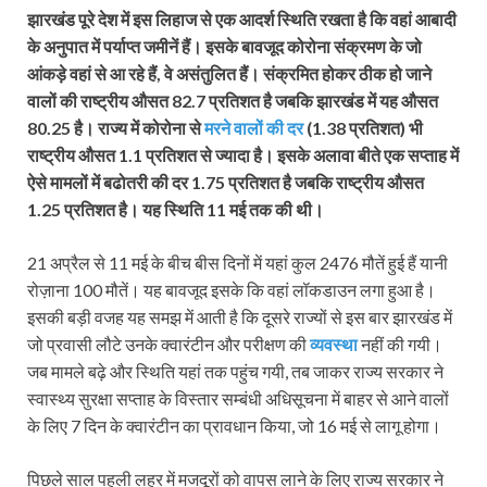
झारखंड पूरे देश में इस लिहाज से एक आदर्श स्थिति रखता है कि वहां आबादी
के अनुपात में पर्याप्‍त जमीनें हैं। इसके बावजूद कोरोना संक्रमण के जो
आंकड़े वहां से आ रहे हैं, वे असंतुलित हैं। संक्रमित होकर ठीक हो जाने
वालों की राष्‍ट्रीय औसत 82.7 प्रतिशत है जबकि झारखंड में यह औसत
80.25 है। राज्‍य में कोरोना से
मरने वालों की दर
(1.38 प्रतिशत) भी
राष्‍ट्रीय औसत 1.1 प्रतिशत से ज्‍यादा है। इसके अलावा बीते एक सप्‍ताह में
ऐसे मामलों में बढोतरी की दर 1.75 प्रतिशत है जबकि राष्‍ट्रीय औसत
1.25 प्रतिशत है। यह स्थिति 11 मई तक की थी।
21 अप्रैल से 11 मई के बीच बीस दिनों में यहां कुल 2476 मौतें हुई हैं यानी
रोज़ाना 100 मौतें। यह बावजूद इसके कि वहां लॉकडाउन लगा हुआ है।
इसकी बड़ी वजह यह समझ में आती है कि दूसरे राज्‍यों से इस बार झारखंड में
जो प्रवासी लौटे उनके क्‍वारंटीन और परीक्षण की
व्‍यवस्‍था
नहीं की गयी।
जब मामले बढ़े और स्थिति यहां तक पहुंच गयी, तब जाकर राज्‍य सरकार ने
स्‍वास्‍थ्‍य सुरक्षा सप्‍ताह के विस्‍तार सम्‍बंधी अधिसूचना में बाहर से आने वालों
के लिए 7 दिन के क्‍वारंटीन का प्रावधान किया, जो 16 मई से लागू होगा।
पिछले साल पहली लहर में मजदूरों को वापस लाने के लिए राज्‍य सरकार ने