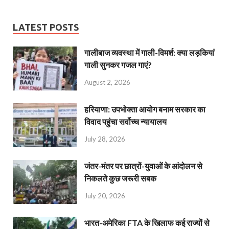
LATEST POSTS
गालीबाज व्‍यवस्‍था में गाली-विमर्श: क्या लड़कियां
गाली सुनकर गजल गाएं?
August 2, 2026
हरियाणा: उपभोक्ता आयोग बनाम सरकार का
विवाद पहुंचा सर्वोच्च न्यायालय
July 28, 2026
जंतर-मंतर पर छात्रों-युवाओं के आंदोलन से
निकलते कुछ जरूरी सबक
July 20, 2026
भारत-अमेरिका FTA के खिलाफ कई राज्यों से