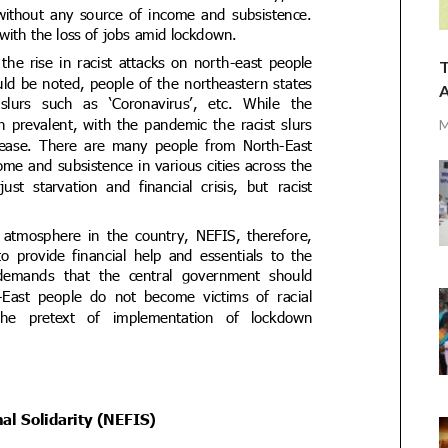
T
A
M