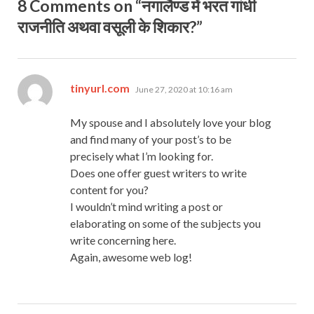
8 Comments on “नगालैण्ड में भरत गांधी
राजनीति अथवा वसूली के शिकार?”
says:
tinyurl.com
June 27, 2020 at 10:16 am
My spouse and I absolutely love your blog
and find many of your post’s to be
precisely what I’m looking for.
Does one offer guest writers to write
content for you?
I wouldn’t mind writing a post or
elaborating on some of the subjects you
write concerning here.
Again, awesome web log!