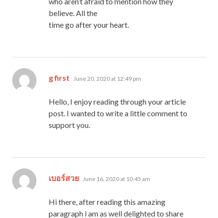
who aren’t afraid to mention how they
believe. All the
time go after your heart.
says:
g first
June 20, 2020 at 12:49 pm
Hello, I enjoy reading through your article
post. I wanted to write a little comment to
support you.
says:
เบอร์สวย
June 16, 2020 at 10:45 am
Hi there, after reading this amazing
paragraph i am as well delighted to share