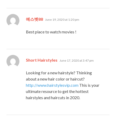
says:
예스벳88
June 19, 2020 at 1:20 pm
Best place to watch movies !
says:
Short Hairstyles
June 17, 2020 at 3:47 pm
Looking for a new hairstyle? Thinking
about a new hair color or haircut?
http://www.hairstylesvip.com
This is your
ultimate resource to get the hottest
hairstyles and haircuts in 2020.