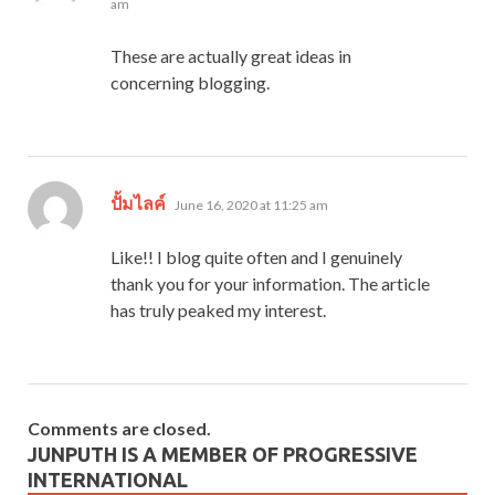
am
These are actually great ideas in
concerning blogging.
says:
ปั้มไลค์
June 16, 2020 at 11:25 am
Like!! I blog quite often and I genuinely
thank you for your information. The article
has truly peaked my interest.
Comments are closed.
JUNPUTH IS A MEMBER OF PROGRESSIVE
INTERNATIONAL