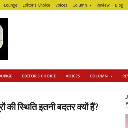
Lounge
Editor’s Choice
Voices
Column
Review
Blog
Junputh
Junputh
OUNGE
EDITOR’S CHOICE
VOICES
COLUMN
RE
ं की स्थिति इतनी बदतर क्यों हैं?