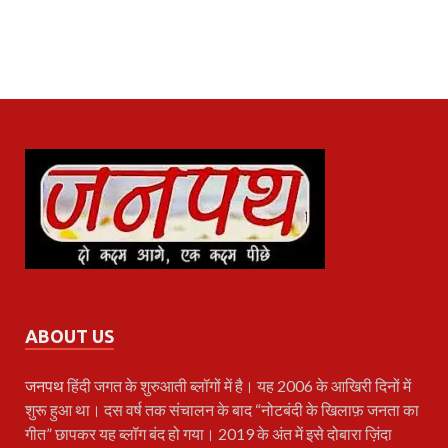
ABOUT US
जनपथ
हिंदी जगत के शुरुआती ब्लॉगों में है। यह 2006 के आखिरी दिनों में
शुरू हुआ था। दस वर्ष तक संचालन के बाद “नोटबंदी के खिलाफ़ जनता का
गीत” छापकर यह ब्लॉग बंद हो गया। 2019 के अंत में इसे दोबारा ज़िंदा