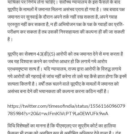
याचिका पर निर्णय लेना चाहिए। सर्वोच्च न्यायालय के इस फैसले के बाद
यूएपीए के मामलों में जमानत मिलना असंभव प्राय हो गया है। जब बचाव पक्ष
जमानत पर सुनवाई के दौरान अपने तर्क नहीं रख सकता है, अपने गवाह
प्रस्तुत नहीं कर सकता है, न ही अभियोजन पक्ष के पक्ष के गवाहों का प्रति-
परीक्षण कर सकता है तब उसकी निस्‍सहायता की कल्पना ही की जा सकती
है।
यूएपीए का सेक्शन 43(डी)(5) आरोपी को तब जमानत देने से मना करता है
जब यह विश्वास करने का पर्याप्त आधार हो कि लगाये गये आरोप
प्रथमदृष्टया सत्य हैं। यदि न्यायालय, राज्य द्वारा आरोपी के विरुद्ध लगाये
गये आरोपों की गहराई से जांच नहीं करेगा तो उसे यह कैसे ज्ञात होगा कि इनमें
सत्यता कितनी है। वर्षों तक चलने वाले यूएपीए के मामलों में जमानत को
असंभव बना देने की भयानकता की कल्पना करना कठिन नहीं है।
https://twitter.com/timesofindia/status/1556116096079
785984?s=20&t=wJFmKiVcPT9La0EWUFk9wA
विधि विशेषज्ञों का मानना है कि पीएमएलए पर सुप्रीम कोर्ट का हालिया
फैसला भी राज्य को अनुचित रूप से असीमित अधिकार देने वाला है। दंड