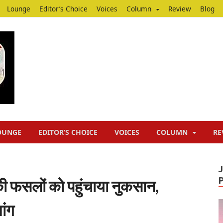
Lounge
Editor’s Choice
Voices
Column
Review
Blog
Junputh
Junputh
OUNGE
EDITOR’S CHOICE
VOICES
COLUMN
RE
 की फसलों को पहुंचाया नुकसान,
ांग