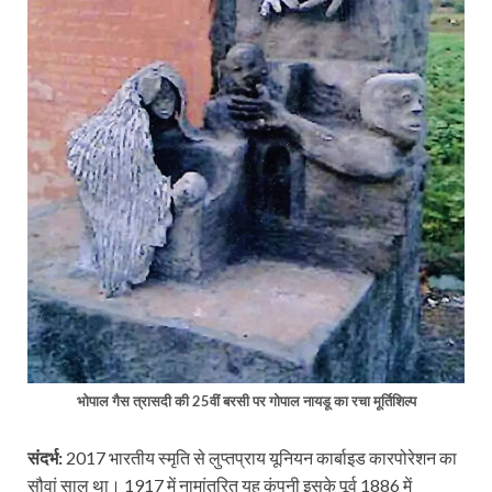
भोपाल गैस त्रासदी की 25वीं बरसी पर गोपाल नायडू का रचा मूर्तिशिल्प
संदर्भ:
2017 भारतीय स्मृति से लुप्तप्राय यूनियन कार्बाइड कारपोरेशन का
सौवां साल था। 1917 में नामांतरित यह कंपनी इसके पूर्व 1886 में