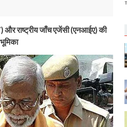
T
7)
और
राष्ट्रीय
जाँच
एजेंसी
(
एनआईए
)
की
भूमिका