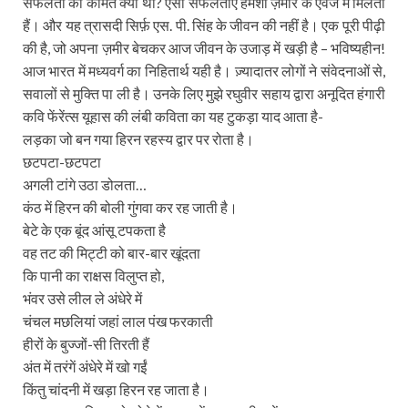
सफलता की कीमत क्या थी? ऐसी सफलताएं हमेशा ज़मीर के एवज में मिलती
हैं। और यह त्रासदी सिर्फ़ एस. पी. सिंह के जीवन की नहीं है। एक पूरी पीढ़ी
की है, जो अपना ज़मीर बेचकर आज जीवन के उजाड़ में खड़ी है – भविष्यहीन!
आज भारत में मध्यवर्ग का निहितार्थ यही है। ज़्यादातर लोगों ने संवेदनाओं से,
सवालों से मुक्ति पा ली है। उनके लिए मुझे रघुवीर सहाय द्वारा अनूदित हंगारी
कवि फेंरेंत्स यूहास की लंबी कविता का यह टुकड़ा याद आता है-
लड़का जो बन गया हिरन रहस्य द्वार पर रोता है।
छटपटा-छटपटा
अगली टांगे उठा डोलता…
कंठ में हिरन की बोली गुंगवा कर रह जाती है।
बेटे के एक बूंद आंसू टपकता है
वह तट की मिट्टी को बार-बार खूंदता
कि पानी का राक्षस विलुप्त हो,
भंवर उसे लील ले अंधेरे में
चंचल मछलियां जहां लाल पंख फरकाती
हीरों के बुज्जों-सी तिरती हैं
अंत में तरंगें अंधेरे में खो गईं
किंतु चांदनी में खड़ा हिरन रह जाता है।