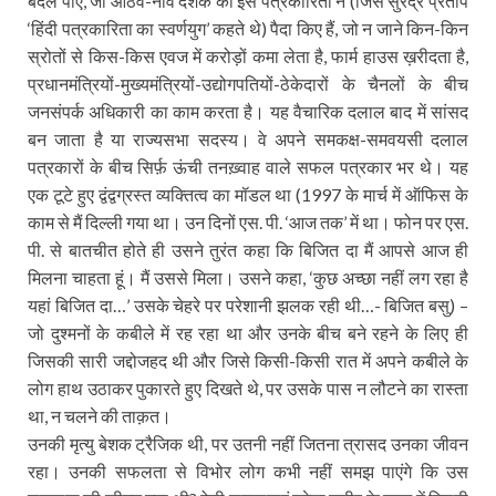
बदल पाए, जो आठवें-नौवें दशक की इस पत्रकारिता ने (जिसे सुरेंद्र प्रताप
‘हिंदी पत्रकारिता का स्वर्णयुग’ कहते थे) पैदा किए हैं, जो न जाने किन-किन
स्रोतों से किस-किस एवज में करोड़ों कमा लेता है, फार्म हाउस ख़रीदता है,
प्रधानमंत्रियों-मुख्यमंत्रियों-उद्योगपतियों-ठेकेदारों के चैनलों के बीच
जनसंपर्क अधिकारी का काम करता है। यह वैचारिक दलाल बाद में सांसद
बन जाता है या राज्यसभा सदस्य। वे अपने समकक्ष-समवयसी दलाल
पत्रकारों के बीच सिर्फ़ ऊंची तनख़्वाह वाले सफल पत्रकार भर थे। यह
एक टूटे हुए द्वंद्वग्रस्त व्यक्तित्व का मॉडल था (1997 के मार्च में ऑफिस के
काम से मैं दिल्ली गया था। उन दिनों एस. पी. ‘आज तक’ में था। फोन पर एस.
पी. से बातचीत होते ही उसने तुरंत कहा कि बिजित दा मैं आपसे आज ही
मिलना चाहता हूं। मैं उससे मिला। उसने कहा, ‘कुछ अच्छा नहीं लग रहा है
यहां बिजित दा…’ उसके चेहरे पर परेशानी झलक रही थी…- बिजित बसु) –
जो दुश्मनों के कबीले में रह रहा था और उनके बीच बने रहने के लिए ही
जिसकी सारी जद्दोजहद थी और जिसे किसी-किसी रात में अपने कबीले के
लोग हाथ उठाकर पुकारते हुए दिखते थे, पर उसके पास न लौटने का रास्ता
था, न चलने की ताक़त।
उनकी मृत्यु बेशक ट्रैजिक थी, पर उतनी नहीं जितना त्रासद उनका जीवन
रहा। उनकी सफलता से विभोर लोग कभी नहीं समझ पाएंगे कि उस