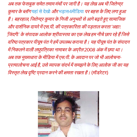
अब तक फेसबुक समेत तमाम मंचों पर जारी है। यह लेख अब भी जितेन्‍द्र
कुमार के ब्‍लॉग
यहां से देखो
और
भड़ास4मीडिया
पर बहस के लिए लगा हुआ
है। बहरहाल, जितेन्‍द्र कुमार के निजी अनुभवों से आगे बढ़ते हुए सामाजिक
और दार्शनिक दायरे में एस.पी. की पत्रकारिता की पड़ताल करता ‘
अहा!
जि़ंदगी’
के संपादक आलोक श्रीवास्‍तव का एक लेख हम नीचे छाप रहे हैं जिसे
वरिष्‍ठ पत्रकार पीयूष पंत ने हमें उपलब्‍ध कराया है। यह पीयूष पंत के संपादन
में निकलने वाली लघुपत्रिका नामाबर के अप्रैल 2008 अंक में छपा था।
अब तक मुख्‍यधारा के मीडिया में एस.पी. के अवदान पर जो भी आलोचना-
प्रत्‍यालोचना आई है, उसे व्‍यापक संदर्भ में समझने के लिए आलोक जी का यह
विस्‍तृत लेख दृष्टि प्रदान करने की क्षमता रखता है।
(मॉडरेटर)