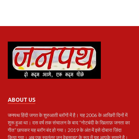
ABOUT US
जनपथ
हिंदी जगत के शुरुआती ब्लॉगों में है। यह 2006 के आखिरी दिनों में
शुरू हुआ था। दस वर्ष तक संचालन के बाद “नोटबंदी के खिलाफ़ जनता का
गीत” छापकर यह ब्लॉग बंद हो गया। 2019 के अंत में इसे दोबारा ज़िंदा
किया गया। अब एक स्वतंत्र जन वेबसाइट के रूप में यह आपके सामने है।