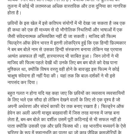
तुलना में कोई भी लतमरुआ अधिक वास्तविक और ठस दुनिया का नागरिक
होता है।
छवियों के इस खेल में इसे कतिपय संयोगों में भी देखा जा सकता है जब एक
ही कथा को एक ही माध्यम से दो भौगोलिक स्थितियों और भाषाओं में एक
जैसी संवेदनात्मक अभिव्यक्ति नहीं दी जा सकती। माजिद की फिल्म
चिल्ड्रेन ऑफ हेवेन भारत में इतनी लोकप्रिय हुई कि एक हिन्दी फ़िल्मकार
ने बम बम बोले नाम से उसका हिन्दी संस्‍करण बनाया लेकिन यह प्रयास
अत्यंत असफल ही नहीं
,
हास्यास्पद भी साबित हुआ। जिन लोगों ने भी
माजिद की फिल्म पहले देखी थी उनके लिए बम बम बोले को देख पाना
मुश्किल था
,
क्योंकि विषय वस्तु वही होने के बावजूद इस फिल्म ने कोई
चाक्षुष संवेदना ही नहीं पैदा की। यहां तक कि बाल-दर्शकों ने भी इसे
नापसंद कर दिया।
बहुत गलत न होगा यदि यह कहा जाए कि छवियों का व्यवसाय व्यवसायियों
के लिए भले एक सौदा हो लेकिन देखने वालों के लिए तो एक दृश्य है जो
अपनी अर्थवत्ता और संदर्भ काफी देर तक बनाए रखता है। चिल्ड्रेन ऑफ
हेवेन का अली अपनी मासूम बदहवासी में जिस तरह मानस में जगह बना
लेता है, बम-बम बोले का दर्शील उसमें पूरी कठिनाई से भी सफल नहीं हो
पाता क्योंकि उसकी एक और छवि फिक्स थी। वह भारतीय मध्यवर्ग के ऐसे
चरित्र के रूप में सहानुभूति का पात्र था जो कुछ जैविक कमज़ोरियों के