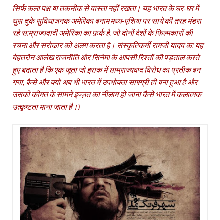
सिर्फ कला पक्ष या तकनीक से वास्‍ता नहीं रखता। यह भारत के घर-घर में
घुस चुके सुविधाजनक अमेरिका बनाम मध्‍य-एशिया पर साये की तरह मंडरा
रहे साम्राज्‍यवादी अमेरिका का फ़र्क है, जो दोनों देशों के फिल्‍मकारों की
रचना और सरोकार को अलग करता है। संस्‍कृतिकर्मी रामजी यादव का यह
बेहतरीन आलेख राजनीति और सिनेमा के आपसी रिश्‍तों की पड़ताल करते
हुए बताता है कि एक जूता जो इराक में साम्राज्‍यवाद विरोध का प्रतीक बन
गया, कैसे और क्‍यों अब भी भारत में उपभोक्‍ता सामग्री ही बना हुआ है और
उसकी कीमत के सामने इज्‍ज़त का नीलाम हो जाना कैसे भारत में कलात्‍मक
उत्‍कृष्‍टता माना जाता है।)