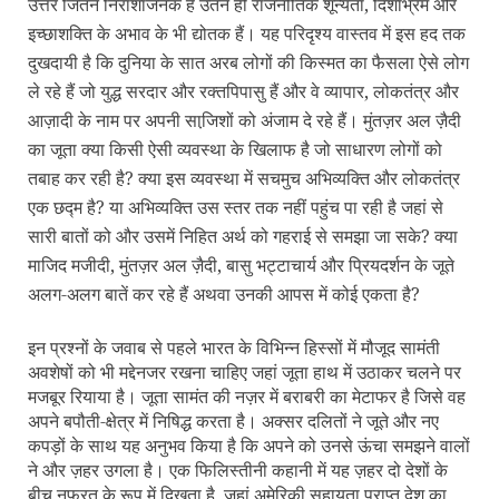
उत्तर जितने निराशाजनक हैं उतने ही राजनीतिक शून्यता
,
दिशाभ्रम और
इच्छाशक्ति के अभाव के भी द्योतक हैं। यह परिदृश्य वास्तव में इस हद तक
दुखदायी है कि दुनिया के सात अरब लोगों की किस्मत का फैसला ऐसे लोग
ले रहे हैं जो युद्ध सरदार और रक्तपिपासु हैं और वे व्यापार
,
लोकतंत्र और
आज़ादी के नाम पर अपनी साजि़शों को अंजाम दे रहे हैं। मुंतज़र अल ज़ैदी
का जूता क्या किसी ऐसी व्यवस्था के खिलाफ है जो साधारण लोगों को
तबाह कर रही है
?
क्या इस व्यवस्था में सचमुच अभिव्यक्ति और लोकतंत्र
एक छद्म है
?
या अभिव्यक्ति उस स्तर तक नहीं पहुंच पा रही है जहां से
सारी बातों को और उसमें निहित अर्थ को गहराई से समझा जा सके
?
क्या
माजिद मजीदी
,
मुंतज़र अल ज़ैदी
,
बासु भट्टाचार्य और प्रियदर्शन के जूते
अलग-अलग बातें कर रहे हैं अथवा उनकी आपस में कोई एकता है
?
इन प्रश्नों के जवाब से पहले भारत के विभिन्न हिस्सों में मौजूद सामंती
अवशेषों को भी मद्देनजर रखना चाहिए जहां जूता हाथ में उठाकर चलने पर
मजबूर रियाया है। जूता सामंत की नज़र में बराबरी का मेटाफर है जिसे वह
अपने बपौती-क्षेत्र में निषिद्ध करता है। अक्सर दलितों ने जूते और नए
कपड़ों के साथ यह अनुभव किया है कि अपने को उनसे ऊंचा समझने वालों
ने और ज़हर उगला है। एक फिलिस्तीनी कहानी में यह ज़हर दो देशों के
बीच नफरत के रूप में दिखता है
,
जहां अमेरिकी सहायता प्राप्त देश का