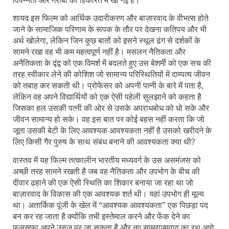
विपन्नता और गरीबी की हिकारत में खो गई है।
शायद इस फिल्म को आर्थिक उदारीकरण और बाज़ारवाद के वीभत्स होते
जाने के सामाजिक परिणाम के रूपक के तौर पर देखना कतिपय और भी
अर्थ खोलेगा, लेकिन जिन कुछ बातों को इसने स्थूल ढंग से दर्शकों के
सामने रखा वह भी कम महत्वपूर्ण नहीं है। मसलन नैतिकता और
अनैतिकता के द्वंद्व को एक विमर्श में बदलते हुए उस बेशर्मी को एक सच की
तरह स्वीकार लेने की कोशिश जो सामान्य परिस्थितियों में दाम्‍पत्‍य जीवन
को तबाह कर सकती थी। प्रोफेसर को अपनी पत्नी के बारे में पता है,
लेकिन वह अपने विद्यार्थियों को एक ऐसी पहेली सुलझाने को कहता है
जिसका हल उसकी पत्नी की ओर से उसके अपराधबोध को धो सके और
जीवन सामान्य हो सके। वह इस बात पर कोई बहस नहीं करता कि जो
जूता उसकी बेटी के लिए आवश्‍यक आवश्यकता नहीं है उसको खरीदने के
लिए किसी गैर पुरुष के साथ संबंध बनाने की आवश्यकता क्या थी
?
वास्तव में यह फिल्म तत्कालीन भारतीय मध्यवर्ग के उस असमंजस को
अच्छी तरह सामने रखती है जब वह नैतिकता और उपभोग के बीच की
दीवार ढहाने की एक ऐसी स्थिति का शिकार बनाया जा रहा था जो
बाज़ारवाद के विकास की एक आवश्यक शर्त थी। यहां उपभोग ही मूल्य
था। अतार्किक पूंजी के खेल में “आवश्यक आवश्यकता” एक पिछड़ा पद
बन कर रह जाता है क्योंकि तभी इस्तेमाल करने और फेंक देने का
फ़लसफ़ा अपने उरुज पर जा सकता है और नए साम्राज्यवाद का रथ आगे