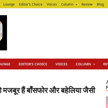
Lounge
Editor’s Choice
Voices
Column
Review
Blog
Junputh
Junputh
OUNGE
EDITOR’S CHOICE
VOICES
COLUMN
RE
ो मजबूर हैं बाँसफोर और बहेलिया जैसी