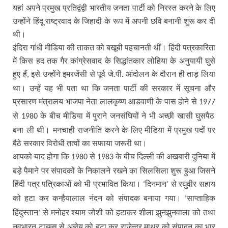
यहां अपने प्रमुख प्रतिद्वंद्वी भारतीय जनता पार्टी को निरस्त करने के लिए
उन्होंने हिंदू राष्ट्रवाद के जिहादी के रूप में अपनी छवि बनानी शुरू कर दी
थी।
इंदिरा गांधी मीडिया की ताकत को बखूबी पहचानती थीं। हिंदी पत्रकारिता
में किस हद तक गैर कांग्रेसवाद के सिद्धांतकार लोहिया के अनुयायी घुसे
हुए हैं
इसे उन्होंने इमरजेंसी से पूर्व जे.पी. आंदोलन के दौरान ही ताड़ लिया
,
था। उन्हें यह भी पता था कि जनता पार्टी की सरकार में सूचना और
प्रसारण मंत्रालय भाजपा नेता लालकृष्ण आडवाणी के पास होने से
1977
से
के बीच मीडिया में पुराने जनसंघियों ने भी अच्छी खासी घुसपैठ
1980
बना ली थी। मनचाही राजनीति करने के लिए मीडिया में प्रमुख पदों पर
बैठे सरकार विरोधी तत्वों का सफाया जरूरी था।
आपको याद होगा कि
से
के बीच दिल्ली की अखबारी दुनिया में
1980
1983
बड़े पैमाने पर संपादकों के निकालने रखने का सिलसिला शुरू हुआ जिसने
हिंदी पत्र पत्रिकाओं को भी प्रभावित किया।
दिनमान
से रघुवीर सहाय
‘
’
को हटा कर कन्हैयालाल नंदन को संपादक बनाया गया।
साप्ताहिक
‘
हिंदुस्तान
से मनोहर श्याम जोशी को हटाकर शीला झुनझुनवाला को तथा
’
नवभारत टाइम्स से अज्ञेय को हटा कर राजेन्द्र माथुर को संपादन का भार