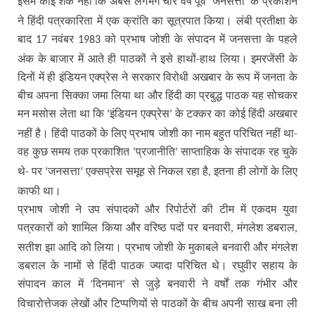
इसमें कोई शक नहीं कि अबसे लगभग चार वर्ष पूर्व
जनसत्ता
के प्रकाशन
‘
’
ने हिंदी पत्रकारिता में एक क्रांति का सूत्रपात किया। लंबी प्रतीक्षा के
बाद
नवंबर
को प्रभाष जोशी के संपादन में जनसत्ता के पहले
17
1983
अंक के बाजार में आते ही पाठकों ने इसे हाथों-हाथ लिया। इमरजेंसी के
दिनों में ही इंडियन एक्प्रेस ने सरकार विरोधी अखबार के रूप में जनता के
बीच अपना सिक्का जमा लिया था और हिंदी का प्रबुद्ध पाठक यह सोचकर
मन मसोस लेता था कि
इंडियन एक्प्रेस
के टक्कर का कोई हिंदी अखबार
‘
’
नहीं है। हिंदी पाठकों के लिए प्रभाष जोशी का नाम बहुत परिचित नहीं था-
वह कुछ समय तक प्रकाशित
प्रजानीति
साप्ताहिक के संपादक रह चुके
‘
’
थे- पर
जनसत्ता
एक्सप्रेस समूह से निकल रहा है
इतना ही लोगों के लिए
‘
’
,
काफी था।
प्रभाष जोशी ने उप संपादकों और रिपोर्टरों की टीम में एकदम युवा
पत्रकारों को शामिल किया और वरिष्ठ पदों पर बनवारी
मंगलेश डबराल
,
,
सतीश झा आदि को लिया। प्रभाष जोशी के मुकाबले बनवारी और मंगलेश
डबराल के नामों से हिंदी पाठक ज्यादा परिचित थे। रघुवीर सहाय के
संपादन काल में
दिनमान
से जुड़े बनवारी ने वर्षों तक गंभीर और
‘
’
विचारोत्तेजक लेखों और टिप्पणियों से पाठकों के बीच अपनी साख बना ली