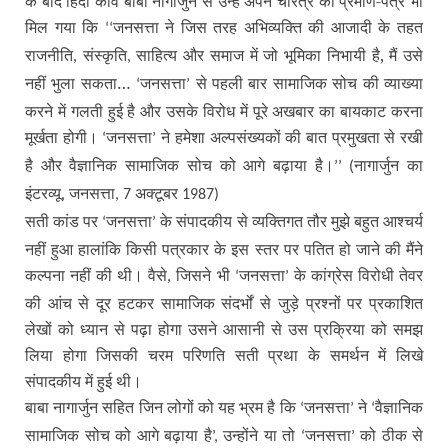
के बाद हिंदी कवि बाबा नागार्जुन से उन्हें अपने चरित्र का प्रमाण-पत्र भी
मिल गया कि
जनसत्ता ने जिस तरह अभिव्यक्ति की आजादी के तहत
‘‘
राजनीति
संस्कृति
साहित्य और समाज में जो भूमिका निभायी है, मैं उसे
,
,
नहीं भुला सकता…
जनसत्ता
से पहली बार सामाजिक सोच की व्याख्या
‘
’
करने में गलती हुई है और उसके विरोध में पूरे अखबार का बायकाट करना
मूर्खता होगी।
जनसत्ता
ने हमेशा अल्पसंख्यकों की बात प्रमुखता से रखी
‘
’
है और वैज्ञानिक सामाजिक सोच को आगे बढ़ाया है।
नागार्जुन का
’’ (
इंटरव्यू
जनसत्ता
अक्टूबर
,
, 7
1987)
सती कांड पर
जनसत्ता
के संपादकीय से व्यक्तिगत तौर मुझे बहुत आश्चर्य
‘
’
नहीं हुआ हालांकि किसी पत्रकार के इस स्तर पर पतित हो जाने की मैंने
कल्पना नहीं की थी। वैसे
जिसने भी
जनसत्ता
के कांग्रेस विरोधी तेवर
,
‘
’
की आंच से दूर हटकर सामाजिक संदर्भों से जुड़े प्रश्नों पर प्रकाशित
लेखों को ध्यान से पढ़ा होगा उसने आसानी से उस प्रक्रिया को समझ
लिया होगा जिसकी चरम परिणति सती प्रथा के समर्थन में लिखे
संपादकीय में हुई थी।
बाबा नागार्जुन सहित जिन लोगों को यह भ्रम है कि
जनसत्ता
ने
वैज्ञानिक
‘
’
‘
सामाजिक सोच को आगे बढ़ाया है
उन्होंने या तो
जनसत्ता
को ठीक से
’,
‘
’