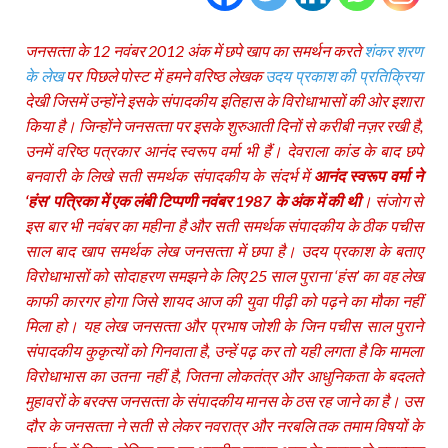
जनसत्‍ता के 12 नवंबर 2012 अंक में छपे खाप का समर्थन करते
शंकर शरण
के लेख
पर पिछले पोस्‍ट में हमने वरिष्‍ठ लेखक
उदय प्रकाश की प्रतिक्रिया
देखी जिसमें उन्‍होंने इसके संपादकीय इतिहास के विरोधाभासों की ओर इशारा
किया है। जिन्‍होंने जनसत्‍ता पर इसके शुरुआती दिनों से करीबी नज़र रखी है,
उनमें वरिष्‍ठ पत्रकार आनंद स्‍वरूप वर्मा भी हैं। देवराला कांड के बाद छपे
बनवारी के लिखे सती समर्थक संपादकीय के संदर्भ में
आनंद स्‍वरूप वर्मा ने
‘हंस’ पत्रिका में एक लंबी टिप्‍पणी नवंबर 1987 के अंक में की थी
। संजोग से
इस बार भी नवंबर का महीना है और सती समर्थक संपादकीय के ठीक पचीस
साल बाद खाप समर्थक लेख जनसत्‍ता में छपा है। उदय प्रकाश के बताए
विरोधाभासों को सोदाहरण समझने के लिए 25 साल पुराना ‘हंस’ का वह लेख
काफी कारगर होगा जिसे शायद आज की युवा पीढ़ी को पढ़ने का मौका नहीं
मिला हो। यह लेख जनसत्‍ता और प्रभाष जोशी के जिन पचीस साल पुराने
संपादकीय कुकृत्‍यों को गिनवाता है, उन्‍हें पढ़ कर तो यही लगता है कि मामला
विरोधाभास का उतना नहीं है, जितना लोकतंत्र और आधुनिकता के बदलते
मुहावरों के बरक्‍स जनसत्‍ता के संपादकीय मानस के ठस रह जाने का है। उस
दौर के जनसत्‍ता ने सती से लेकर नवरात्र और नरबलि तक तमाम विषयों के