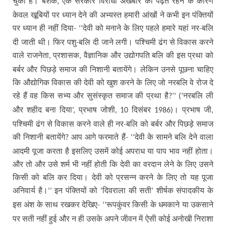
चुका है। बेशक
एक सरकार विरोधी अखबार को पढ़ते रहने के कारण
,
केवल खूबियों पर ध्यान देने की अभ्यस्त हमारी आंखों ने कभी इन पंक्तियों
पर ध्यान ही नहीं दिया-
देवी को मनाने के लिए पहले हमारे यहां नर-बलि
‘‘
दी जाती थी। फिर पशु-बलि दी जाने लगी। पश्चिमी ढंग से विकास करने
वाले राजनेता
प्रशासक
वैज्ञानिक और उद्योगपति बलि की इस प्रथा को
,
,
बर्बर और पिछड़े समाज की निशानी बतायेंगे। लेकिन उनसे पूछना चाहिए
कि औद्योगिक विकास की देवी को खुश करने के लिए जो नरबलि वे रोज दे
रहे हैं वह किस सभ्य और सुसंस्कृत समाज की प्रथा है
नरबलि ली
?’’ (‘
और शहीद बना दिया
प्रभाष जोशी
दिसंबर
। प्रभाष जी
’,
, 10
1986)
,
पश्चिमी ढंग से विकास करने वाले ही नर-बलि को बर्बर और पिछड़े समाज
की निशानी बतायेंगे
आप आगे फरमाते हैं-
देवी के सामने बलि देने वाला
?
‘‘
आदमी पूजा करता है इसलिए उसमें कोई अपराध या पाप भाव नहीं होता।
और तो और उसे शर्म भी नहीं होती कि देवी का वरदान लेने के लिए उसने
किसी को बलि कर दिया। देवी को प्रसन्न करने के लिए तो यह पूजा
अनिवार्य है।
इन पंक्तियों को
दिवराला की सती
शीर्षक संपादकीय के
’’
‘
’
इस अंश के साथ रखकर देखिए-
रूपकुंवर किसी के धमकाने या उकसाने
‘‘
पर सती नहीं हुई और न ही उसके अपने जीवन में ऐसी कोई अनोखी निराशा