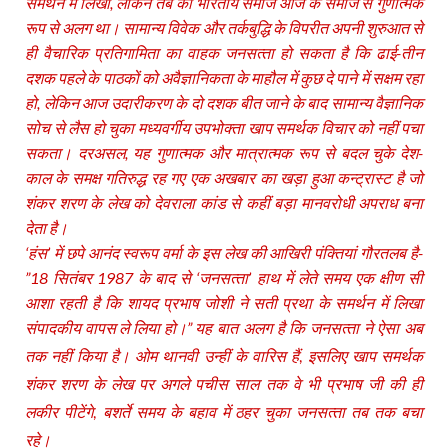
समर्थन में लिखा, लेकिन तब का भारतीय समाज आज के समाज से गुणात्‍मक
रूप से अलग था। सामान्‍य विवेक और तर्कबुद्धि के विपरीत अपनी शुरुआत से
ही वैचारिक प्रतिगामिता का वाहक जनसत्‍ता हो सकता है कि ढाई-तीन
दशक पहले के पाठकों को अवैज्ञानिकता के माहौल में कुछ दे पाने में सक्षम रहा
हो, लेकिन आज उदारीकरण के दो दशक बीत जाने के बाद सामान्‍य वैज्ञानिक
सोच से लैस हो चुका मध्‍यवर्गीय उपभोक्‍ता खाप समर्थक विचार को नहीं पचा
सकता। दरअसल, यह गुणात्‍मक और मात्रात्‍मक रूप से बदल चुके देश-
काल के समक्ष गतिरुद्ध रह गए एक अखबार का खड़ा हुआ कन्‍ट्रास्‍ट है जो
शंकर शरण के लेख को देवराला कांड से कहीं बड़ा मानवरोधी अपराध बना
देता है।
‘हंस’ में छपे आनंद स्‍वरूप वर्मा के इस लेख की आखिरी पंक्तियां गौरतलब है-
”18 सितंबर 1987 के बाद से ‘जनसत्‍ता’ हाथ में लेते समय एक क्षीण सी
आशा रहती है कि शायद प्रभाष जोशी ने सती प्रथा के समर्थन में लिखा
संपादकीय वापस ले लिया हो।”
यह बात अलग है कि जनसत्‍ता ने ऐसा अब
तक नहीं किया है। ओम थानवी उन्‍हीं के वारिस हैं, इसलिए खाप समर्थक
शंकर शरण के लेख पर अगले पचीस साल तक वे भी प्रभाष जी की ही
लकीर पीटेंगे, बशर्ते समय के बहाव में ठहर चुका जनसत्‍ता तब तक बचा
रहे।