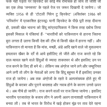
फर्क नहीं पड़ता पर क्रिकेट का कोई मैच रोमांचक हो जाय तो जोशी जी
का एक लेख
जनसत्ता
के पहले पेज पर जरूर दिखायी दे जायेगा। जो
‘
’
व्यक्ति
से ही
टोटली गिवेन टु क्रिकेट
सितंबर
को
1956
‘
’ (4
1986
परिवर्तन
में प्रकाशित इंटरव्यू) यानी क्रिकेट के पीछे पूरी तरह दीवाना
‘
’
हो
उसकी खेल भावना को हिंदू सांप्रदायिकता ने किस तरह दबोच लिया
,
इसकी मिसाल ये पंक्तियां हैं-
भारतीयों को पाकिस्तान से हारना जितना
‘‘
बुरा लगता है उतना किसी देश की टीम से किसी खेल में हारना नहीं। और
पाकिस्तान तो मानता है कि मांस
मच्छी
अंडे आदि खाने वाले जो मुसलमान
,
,
हमलावर खैबर के दर्रे से आये इसीलिए तो जीते और राज करते रहे कि
दाल-चावल खाने वाले हिंदुओं से ज्यादा ताकतवर थे और इसलिए उन पर
राज करने के लिए ही बने थे। लेकिन जब अंग्रेज जाने लगे और जम्हूरियत
आने लगी तो लीग के नेताओं को लगा कि हिंदू बहुमत में हैं इसलिए उनका
राज हो जायेगा। अब तक अंग्रेजों के रहते वे अल्पसंख्यक होते हुए भी
हिंदुओं के बराबर और पुराने बादशाह और नवाब होने के कारण उनसे ऊपर
थे। अब नीचे हो जायेंगे। राज करने वालों पर राज किया जायेगा। इसलिए
भारतीय प्रजातंत्र के बजाय लीग ने अपनी अलग तानाशाही पाकिस्तान में
बनवा ली। तब से भारत के विरोध में खड़े होकर मूंछ पर ताव देते रहना