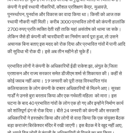
कंपनी ने इन्‍हें स्‍थायी नौकरियों, कौशल प्रशिक्षण केंद्र, मुआवज़े,
पुनर्स्‍थापन, पुनर्वास और विकास का वादा किया था। किसी को आज तक
स्‍थायी नौकरी नहीं मिली। करीब 3000 प्रभावित लोगों को कंपनी हालांकि
2700 रुपए प्रति व्‍यक्ति देती रही ताकि यहां असंतोष को थामा जा सके।
लेकिन जैसे ही कंपनी की चारदीवारी का निर्माण कार्य पूरा हुआ, तो उसने
अचानक बिना बताए इस मदद को रोक दिया और प्रभावित गांवों में पानी आदि
की सुविधा भी रोक दी। इसे अब तीन महीने हो चुके हैं।
प्रभावित लोगों ने कंपनी के अधिकारियों ईडी राकेश झा, अंगुल के जि़ला
प्रशासन और राज्‍य सरकार समेत डीजीएम शर्मा से शिकायत की। कहीं से
कोई जवाब नहीं आया। 19 जनवरी को पूरी तरह विस्‍थापित गांव
कलियाकाता के लोग कंपनी के दफ्तर अधिकारियों से मिलने आए। सुरक्षा
गार्डों ने उनसे बुरा बरताव किया और एक गर्भवती महिला को मारा। इस
घटना के बाद 40 प्रभावित गांवों के लोग एक हो गए और इन्‍होंने निर्माण कार्य
को शांतिपूर्ण ढंग से रोक दिया। बीते 24 जनवरी को कंपनी और सरकारी
अधिकारियों ने हस्‍तक्षेप किया और लोगों से वादा किया कि एक संयुक्‍त बैठक
बड़ा कराजंग बिरंकेश्‍वर मंदिर में रखी जाएगी। इस बैठक में वे खुद नहीं आए,
तो अगले दिन लोगों ने कंपनी के अधिकारियों से मिलने का तय किया।