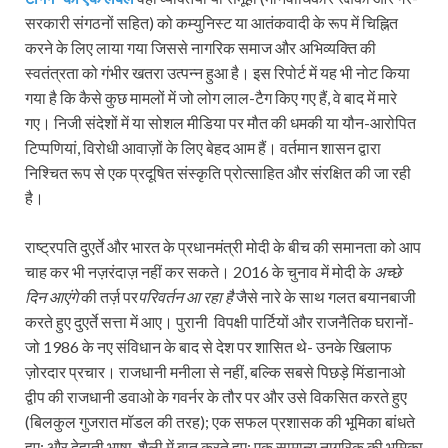
सरकारी संगठनों सहित) को कम्युनिस्ट या आतंकवादी के रूप में चिह्नित
करने के लिए लाया गया जिससे नागरिक समाज और अभिव्यक्ति की
स्वतंत्रता को गंभीर खतरा उत्पन्न हुआ है। इस रिपोर्ट में यह भी नोट किया
गया है कि कैसे कुछ मामलों में जो लोग लाल-टैग किए गए हैं, वे बाद में मारे
गए। निजी संदेशों में या सोशल मीडिया पर मौत की धमकी या यौन-आरोपित
टिप्पणियां, विरोधी आवाज़ों के लिए बेहद आम हैं। वर्तमान शासन द्वारा
निश्चित रूप से एक प्रदूषित संस्कृति प्रोत्साहित और संरक्षित की जा रही
है।
राष्ट्रपति दुएर्ते और भारत के प्रधानमंत्री मोदी के बीच की समानता को आप
चाह कर भी नज़रंदाज़ नहीं कर सकते। 2016 के चुनाव में मोदी के
अच्छे
दिन आएंगे
की तर्ज़ पर
परिवर्तन आ रहा है
जैसे नारे के साथ गलत बयानबाजी
करते हुए
दुएर्ते सत्ता में आए। पुरानी विपक्षी पार्टियों और राजनैतिक घरानों-
जो 1986 के नए संविधान के बाद से देश पर शासित थे- उनके खिलाफ
ज़ोरदार प्रचार। राजधानी मनीला से नहीं, बल्कि सबसे पिछड़े मिंडानाओ
द्वीप की राजधानी डवाओ के गवर्नर के तौर पर और उसे विकसित करते हुए
(बिलकुल गुजरात मॉडल की तरह); एक सफल प्रशासक की भूमिका बांधते
हुए; और देहाती भाषा-शैली में बात करते हुए; एक सामान्य नागरिक की भूमिका