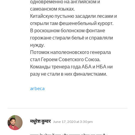
одновременно на английском и
самоанском языках.
Китайскую пустыню засадили лесами и
открыли там фешенебельный курорт.
В роскошном болонском фонтане
горожане стирали бельё и справляли
нужду.
Потомок наполеоновского генерала
стал Героем Советского Союза.
Команды тренера года АБА и НБА ни
разу не стали в них финалистками.
arbeca
says:
मधुरेश कुमार
June 17, 2020 at 3:30 pm