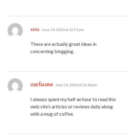
says:
sms
June 14, 2020 at 12:51 pm
These are actually great ideas in
concerning blogging.
says:
เบอร์มงคล
June 14, 2020 at 12:40 pm
I always spent my half an hour to read this
web site’s articles or reviews daily along
with a mug of coffee.