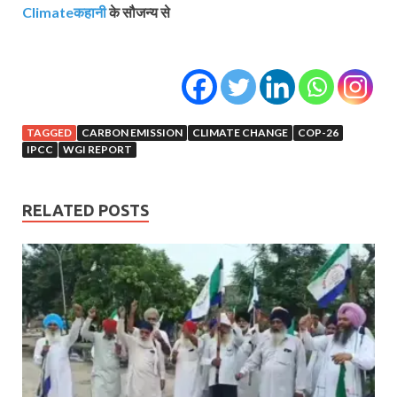
Climateकहानी
के सौजन्य से
TAGGED
CARBON EMISSION
CLIMATE CHANGE
COP-26
IPCC
WGI REPORT
RELATED POSTS