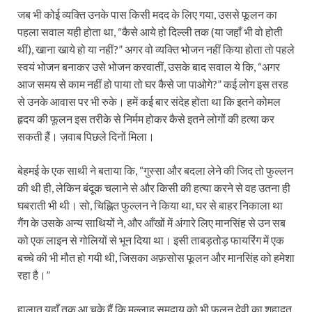
जब भी कोई व्यक्ति उनके पास किसी मदद के लिए गया, उससे फूलन का
पहला सवाल यही होता था, “कैसे आये हो दिल्ली तक (या जहाँ भी वो होती
थीं), खाना खाये हो या नहीं?” अगर वो व्यक्ति भोजन नहीं किया होता तो पहले
स्वयं भोजन बनाकर उसे भोजन करवातीं, उसके बाद सवाल ये कि, “अगर
आज समय से काम नहीं हो पाया तो घर कैसे जा पाओगे?” कई लोग इस तरह
से उनके आवास पर भी रुके। हमें कई बार संदेह होता था कि इतने कोमल
हृदय की फूलन इस तरीके से निर्मम होकर कैसे इतने लोगों की हत्या कर
सकती हैं। ज़वाब पिछले दिनों मिला।
बेहमई के एक साथी ने बताया कि, “गुस्सा और बदला लेने की जिद तो फुल्लन
की थी ही, लेकिन बंदूक चलाने से और किसी की हत्या करने से वह उतना ही
घबराती भी थी। सो, चिह्नित फुल्लन ने किया था, घर से बाहर निकाला था
गैंग के उसके अन्य साथियों ने, और आँखों में अंगारे लिए मानसिंह से उन सब
को एक लाइन से गोलियों से भून दिया था। इसी ताबड़तोड़ फायरिंग में एक
बच्चे की भी मौत हो गयी थी, जिसका अफ़सोस फूलन और मानसिंह को हमेशा
रहा है।”
हालात यहाँ तक आ चुके हैं कि मल्लाह समुदाय को भी फूलन देवी का शहादत