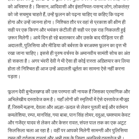
को अभिशप्त है। किसान, आदिवासी और इंसानियत-पसन्द लोग, लोकतंत्र
को जो सचमुच चाहते हैं, उन्हें फूलन को पढ़ना चाहिए या कहिए कि पढ़ना
होगा और उन्हें जानना होगा। निश्चित तौर पर वहां से प्रकाश की क्षीण ही
सही पर एक किरण और भयंकर कंटीली ही सही पर एक राह निकलती हुई
ज़रूर मिलेगी। आये दिन हो रहे बलात्कार और उसके बाद पीड़िता पर ही
अदालती, पुलिसिया और मीडिया की बर्बरता के बरअक्स फूलन का वृत्त भी
रखा जाना चाहिए। इससे ही पुरुष वर्चस्व के अमानवीय सामंती सोच का अंत
हो सकता है। अगर भंवरी देवी ने भी ऐसा ही कोई रास्ता अख़्तियार कर लिया
होता तो निश्चित ही आज उन्हें अदालती धूर्तता का सामना ऐसे नहीं करना
पड़ता।
फूलन देवी बुन्देलखण्ड की उस परम्परा की नायक हैं जिसका प्रमाणिक और
अभिलेखीय दस्तावेज कम है। यहाँ लोगों की स्मृतियों में ऐसे दस्तावेज मौजूद
हैं, जिसमें मल्हना, देवला और आल्हा-ऊदल से लेकर पुतली बाई और वर्तमान
कमलेशिया, रम्पा, मानसिंह, गया बाबा, पान सिंह तोमर, ददुआ, घमश्याम केवट
और गजेंद्र यादव से लेकर और केसर रावत, संपत पाल तक का एक अटूट
सिलसिला चला आ रहा है। वहीं पर आपको मिलेगी सामन्ती और पुलिसिया
दमन की दर्दनाक दास्तां औऱ अभी तक के ज़िन्दा अनलिखे दस्तावेज़ भी।