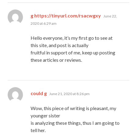
says:
g https://tinyurl.com/rsacwgxy
June 22,
2020 at 6:29 am
Hello everyone, it’s my first go to see at
this site, and post is actually
fruitful in support of me, keep up posting
these articles or reviews.
says:
could g
June 21, 2020 at 8:26 pm
Wow, this piece of writing is pleasant, my
younger sister
is analyzing these things, thus I am going to
tell her.